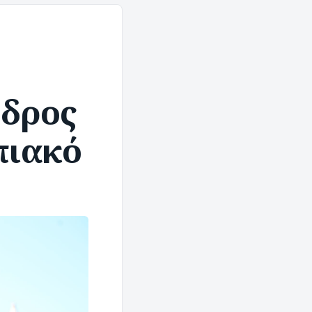
νδρος
πιακό