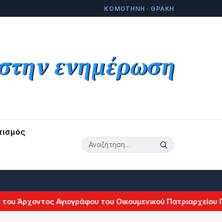
ΚΟΜΟΤΗΝΗ · ΘΡΑΚΗ
τισμός
ου Άρχοντος Αγιογράφου του Οικουμενικού Πατριαρχείου Γιά