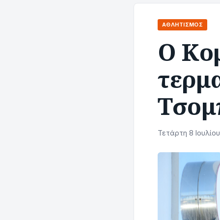
ΑΘΛΗΤΙΣΜΌΣ
Ο Κο
τερμ
Τσομ
Τετάρτη 8 Ιουλίου