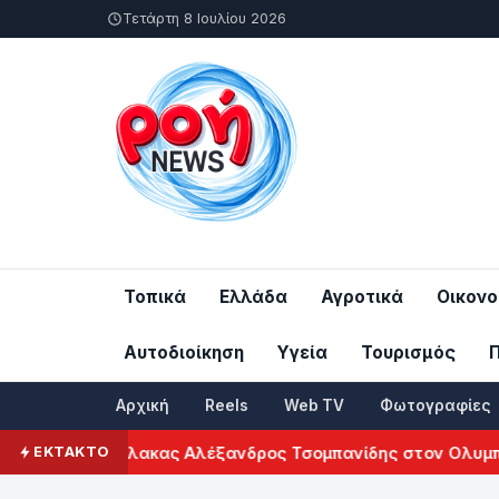
Τετάρτη 8 Ιουλίου 2026
Τοπικά
Ελλάδα
Αγροτικά
Οικονο
Αυτοδιοίκηση
Υγεία
Τουρισμός
Αρχική
Reels
Web TV
Φωτογραφίες
 τερματοφύλακας Αλέξανδρος Τσομπανίδης στον Ολυμπιακ
ΕΚΤΑΚΤΟ