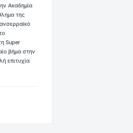
την Ακαδημία
θλημα της
Πανσερραϊκό
το
τη Super
αίο βήμα στην
λή επιτυχία