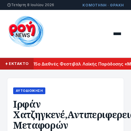
Τετάρτη 8 Ιουλίου 2026
ΚΟΜΟΤΗΝΗ · ΘΡΑΚΗ
λγαρίας το 15ο Διεθνές Φεστιβάλ Λαϊκής Παράδοσης «Με τ
ΕΚΤΑΚΤΟ
ΑΥΤΟΔΙΟΊΚΗΣΗ
Ιρφάν
Χατζηγκενέ,Αντιπεριφερε
Μεταφορών