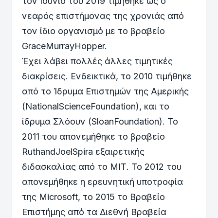
τον Ιούνιο του 2019 τιμήθηκε ως o
νεαρός επιστήμονας της χρονιάς από
τον ίδιο οργανισμό με το βραβείο
GraceMurrayHopper.
Έχει λάβει πολλές άλλες τιμητικές
διακρίσεις. Ενδεικτικά, το 2010 τιμήθηκε
από το Ίδρυμα Επιστημών της Αμερικής
(NationalScienceFoundation), και το
ίδρυμα Σλόουν (SloanFoundation). Το
2011 του απονεμήθηκε το βραβείο
RuthandJoelSpira εξαιρετικής
διδασκαλίας από το ΜΙΤ. Το 2012 του
απονεμήθηκε η ερευνητική υποτροφία
της Microsoft, το 2015 το Βραβείο
Επιστήμης από τα Διεθνή Βραβεία