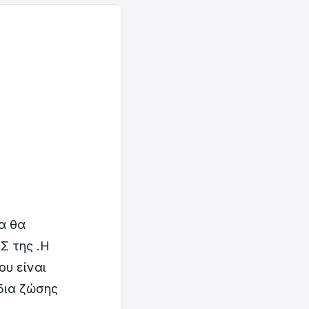
α θα
Σ της .Η
υ είναι
 δια ζώσης