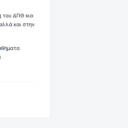
ή του ΔΠΘ κια
 αλλά και στην
μαθήματα
α