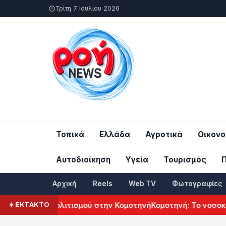
Τρίτη 7 Ιουλίου 2026
Τοπικά
Ελλάδα
Αγροτικά
Οικονο
Αυτοδιοίκηση
Υγεία
Τουρισμός
Αρχική
Reels
Web TV
Φωτογραφίες
Αρμενικού Πολιτισμού στην Κομοτηνή
Κομοτηνή: Το νοσοκομε
ΕΚΤΑΚΤΟ