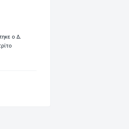
τηκε ο Δ.
τρίτο