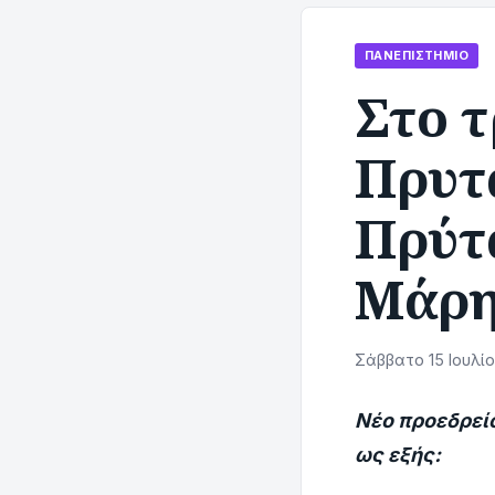
ΠΑΝΕΠΙΣΤΉΜΙΟ
Στο τ
Πρυτ
Πρύτ
Μάρη
Σάββατο 15 Ιουλίο
Νέο προεδρείο
ως εξής: