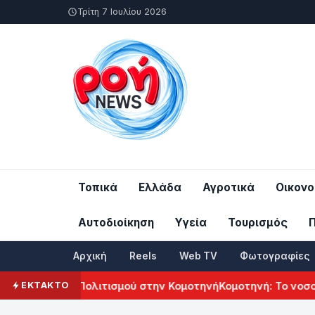
Τρίτη 7 Ιουλίου 2026
Τοπικά
Ελλάδα
Αγροτικά
Οικονο
Αυτοδιοίκηση
Υγεία
Τουρισμός
Αρχική
Reels
Web TV
Φωτογραφίες
λ Αρμενικού Πολιτισμού στην Κομοτηνή
Κομοτηνή: Το νοσοκο
ΕΚΤΑΚΤΟ