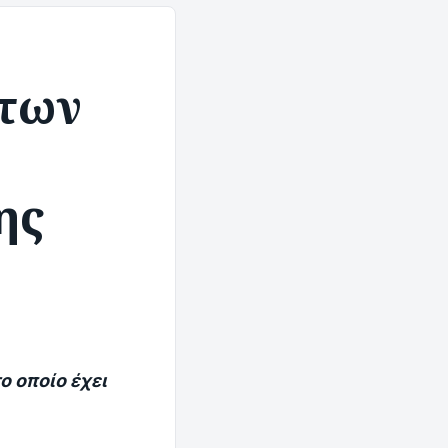
 των
ης
ο οποίο έχει