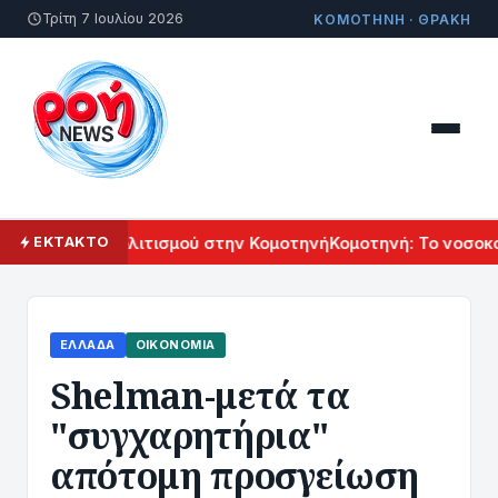
Τρίτη 7 Ιουλίου 2026
ΚΟΜΟΤΗΝΗ · ΘΡΑΚΗ
 Αρμενικού Πολιτισμού στην Κομοτηνή
Κομοτηνή: Το νοσοκομ
ΕΚΤΑΚΤΟ
ΕΛΛΆΔΑ
ΟΙΚΟΝΟΜΊΑ
Shelman-μετά τα
"συγχαρητήρια"
απότομη προσγείωση