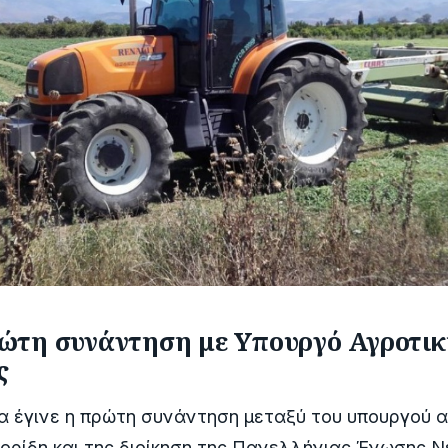
ώτη συνάντηση με Υπουργό Αγροτικ
ς
μα έγινε η πρώτη συνάντηση μεταξύ του υπουργού 
ορίδη και της διοίκηση της Πανελλήνιας Ένωσης 