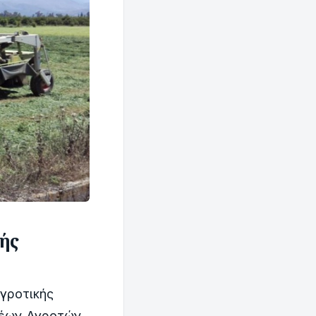
ής
αγροτικής
Νέων Αγροτών