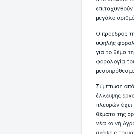
επιταχυνθούν 
μεγάλο αριθμ
Ο πρόεδρος τη
υψηλής φορολό
για το θέμα τ
φορολογία του
μεσοπρόθεσμα
Σύμπτωση απόψ
έλλειψης εργα
πλευρών έχει 
θέματα της ορ
νέα κοινή Αγρο
σκέψεις του κ