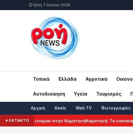
Τρίτη 7 Ιουλίου 2026
Τοπικά
Ελλάδα
Αγροτικά
Οικονο
Αυτοδιοίκηση
Υγεία
Τουρισμός
Αρχική
Reels
Web TV
Φωτογραφίες
νικού Πολιτισμού στην Κομοτηνή
Κομοτηνή: Το νοσοκομείο τ
ΕΚΤΑΚΤΟ