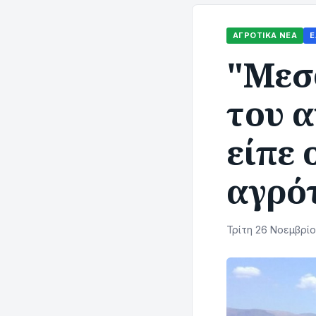
ΑΓΡΟΤΙΚΆ ΝΈΑ
Ε
"Μεσ
του α
είπε 
αγρό
Τρίτη 26 Νοεμβρίο