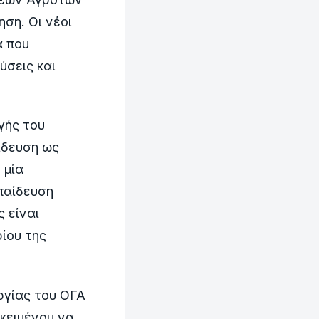
ση. Οι νέοι
α που
ύσεις και
γής του
ίδευση ως
 μία
παίδευση
 είναι
ίου της
ργίας του ΟΓΑ
κειμένου να