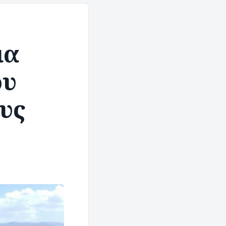
μα
ου
ους