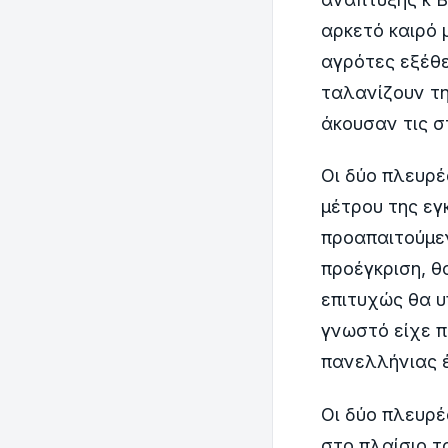
αρκετό καιρό 
αγρότες εξέθ
ταλανίζουν τη
άκουσαν τις σ
Οι δύο πλευρ
μέτρου της ε
προαπαιτούμεν
προέγκριση, θ
επιτυχώς θα υ
γνωστό είχε π
πανελλήνιας 
Οι δύο πλευρέ
στο πλαίσιο τ