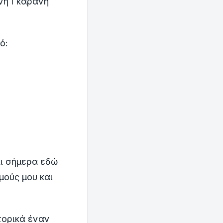
ννη Γκαράνη
ό:
αι σήμερα εδώ
μούς μου και
τορικά έναν