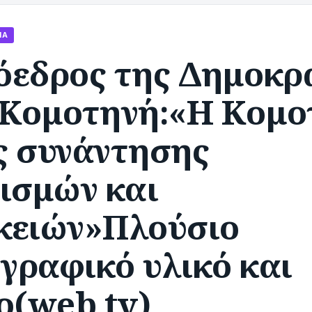
ΊΑ
όεδρος της Δημοκρ
 Κομοτηνή:«Η Κομο
ς συνάντησης
ισμών και
κειών»Πλούσιο
γραφικό υλικό και
ο(web tv)