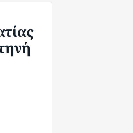
ατίας
τηνή