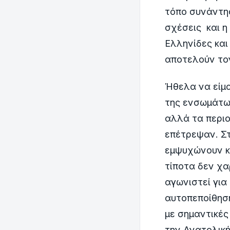
τόπο συνάντησ
σχέσεις και η
Ελληνίδες και
αποτελούν τον
Ήθελα να είμα
της ενσωμάτωσ
αλλά τα περιο
επέτρεψαν. Στ
εμψυχώνουν κα
τίποτα δεν χα
αγωνιστεί για 
αυτοπεποίθηση
με σημαντικέ
την Ανατολική