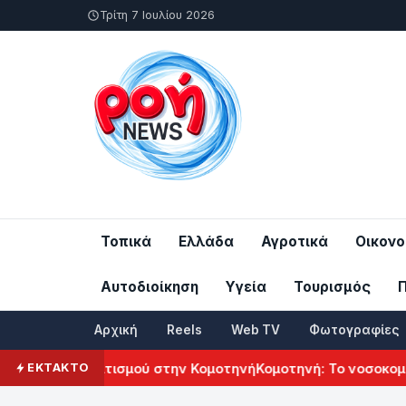
Τρίτη 7 Ιουλίου 2026
Τοπικά
Ελλάδα
Αγροτικά
Οικονο
Αυτοδιοίκηση
Υγεία
Τουρισμός
Αρχική
Reels
Web TV
Φωτογραφίες
κού Πολιτισμού στην Κομοτηνή
Κομοτηνή: Το νοσοκομείο του
ΕΚΤΑΚΤΟ