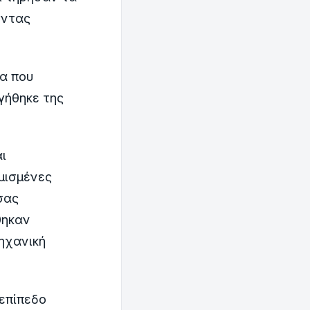
οντας
α που
γήθηκε της
ι
μισμένες
σας
θηκαν
μηχανική
 επίπεδο