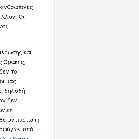
ι ανθρώπινες
έλλον. Οι
νοι,
θέρωσης και
ς Θράκης,
δεν το
οι μας
τι δηλαδή
αν δεν
ωνική
ρθε αντιμέτωπη
οσφύγων από
ης Σύμβασης