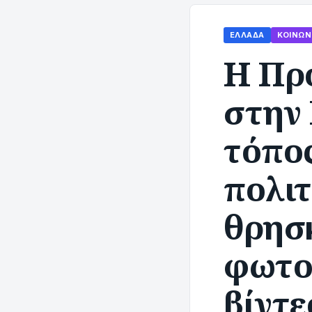
ΕΛΛΆΔΑ
ΚΟΙΝΩΝ
Η Πρ
στην
τόπο
πολιτ
θρησ
φωτο
βίντε