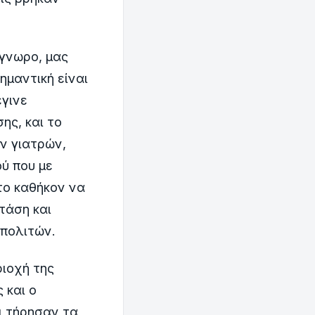
γνωρο, μας
ημαντική είναι
έγινε
ης, και το
ν γιατρών,
ύ που με
το καθήκον να
τάση και
 πολιτών.
ριοχή της
 και ο
ι τήρησαν τα