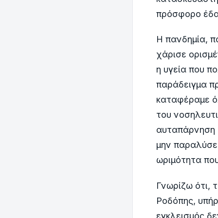
πρόσφορο έδα
Η πανδημία, π
χάρισε ορισμέ
η υγεία που π
παράδειγμα πρ
καταφέραμε όλ
του νοσηλευτ
αυταπάρνηση κ
μην παραλύσει
ωριμότητα που
Γνωρίζω ότι, 
Ροδόπης, υπήρ
εγκλεισμός δε