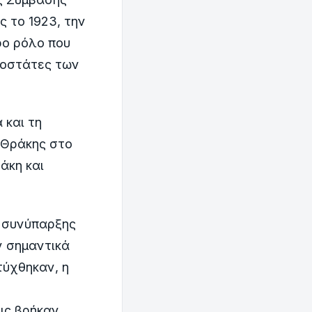
 το 1923, την
ρο ρόλο που
ροστάτες των
 και τη
ς Θράκης στο
άκη και
ς συνύπαρξης
ν σημαντικά
τύχθηκαν, η
ις βρήκαν