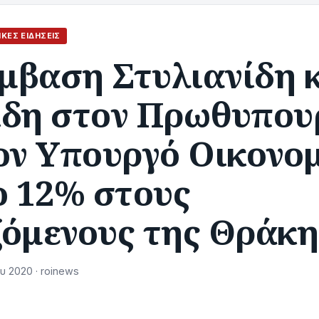
ΙΚΈΣ ΕΙΔΉΣΕΙΣ
μβαση Στυλιανίδη 
ίδη στον Πρωθυπου
τον Υπουργό Οικονο
ο 12% στους
ζόμενους της Θράκη
υ 2020 · roinews