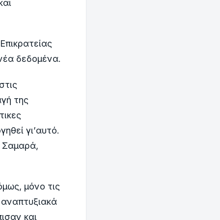
και
 Επικρατείας
νέα δεδομένα.
στις
αγή της
τικες
γηθεί γι’αυτό.
 Σαμαρά,
μως, μόνο τις
 αναπτυξιακά
ισαν και