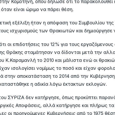
στην Κομοτηνή, όπου δήλωσε ότι το παρακολουθεί 
όταν είναι ώριμο να πάρει θέση.
ετική εξέλιξη ήταν η απόφαση του Συμβουλίου της
τους ισχυρισμούς των Θρακιωτών και δημιούργησε 
ότι οι επιδοτήσεις του 12% για τους εργαζόμενους 
της Θράκης σταμάτησαν να δίδονται μετά την αλλ
υ Κ.Καραμανλή το 2010 και μάλιστα ενώ οι θρακιώ
είχαν ισολογίσει νομίμως το ποσό και είχαν φορολο
ά στην αποκατάσταση το 2014 από την Κυβέρνηση
καταστάθηκε η αδικία λόγω έκτακτων εκλογών.
ου ΣΥΡΙΖΑ δεν κατήργησε, όπως προκύπτει παρανό
ργικές Αποφάσεις, αλλά κατήργησε και πλήρως τα
λες οι προηγούμενες Κυβερνήσεις από το 1975 θέσπ