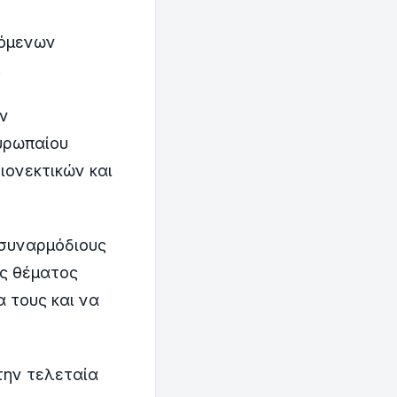
ρόμενων
.
ν
υρωπαίου
ειονεκτικών και
 συναρμόδιους
υς θέματος
α τους και να
την τελεταία