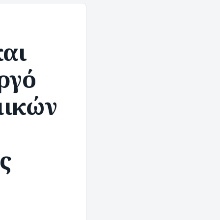
και
ργό
μικών
ς