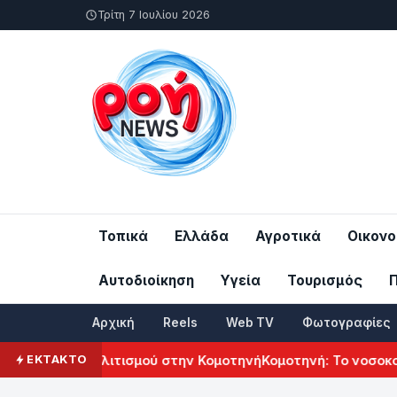
Τρίτη 7 Ιουλίου 2026
Τοπικά
Ελλάδα
Αγροτικά
Οικονο
Αυτοδιοίκηση
Υγεία
Τουρισμός
Αρχική
Reels
Web TV
Φωτογραφίες
ενικού Πολιτισμού στην Κομοτηνή
Κομοτηνή: Το νοσοκομείο 
ΕΚΤΑΚΤΟ