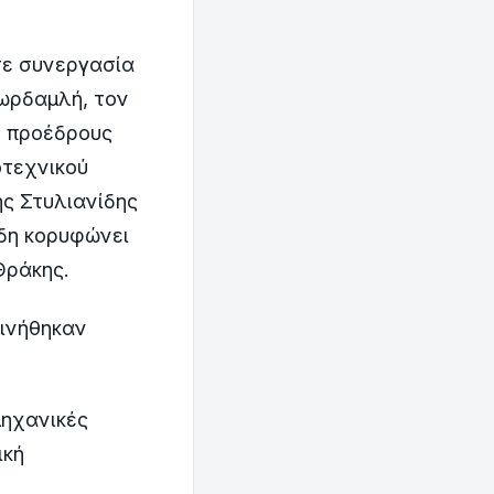
σε συνεργασία
ιωρδαμλή, τον
ς προέδρους
οτεχνικού
ης Στυλιανίδης
ίδη κορυφώνει
Θράκης.
κινήθηκαν
μηχανικές
ική