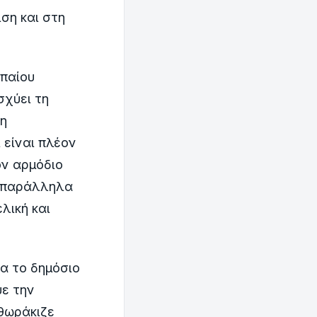
ση και στη
παίου
σχύει τη
δη
ι είναι πλέον
ον αρμόδιο
ς παράλληλα
λική και
α το δημόσιο
υε την
θωράκιζε