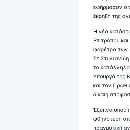
εφήρμοσαν στ
έκρηξη της αν
Η νέα κατάστ
Επιτρόπου και
φαρέτρα των δ
Στ.Στυλιανίδη 
το κατάλληλο 
Υπουργό της 
και τον Πρωθυ
δίκαιη απόφασ
Έξυπνα υποστη
φθηνότερη από
πραγματική αν