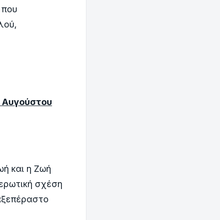
 που
λού,
4 Αυγούστου
ωή και η Ζωή
 ερωτική σχέση
 αξεπέραστο