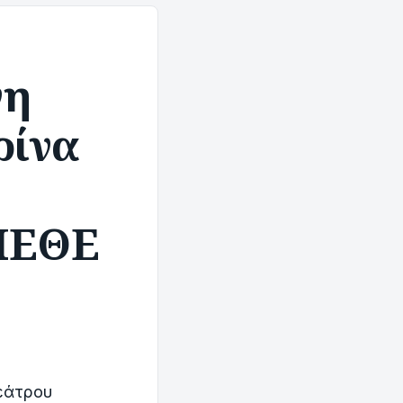
νη
ρίνα
ΠΕΘΕ
εάτρου