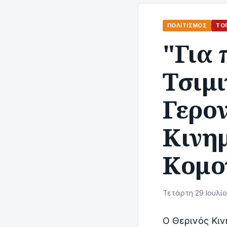
ΠΟΛΙΤΙΣΜΌΣ
ΤΟΠ
"Για 
Τσιμι
Γερον
Κινη
Κομο
Τετάρτη 29 Ιουλίο
Ο Θερινός Κι