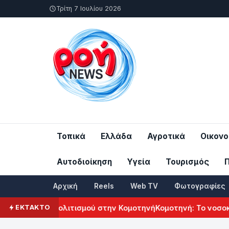
Τρίτη 7 Ιουλίου 2026
Τοπικά
Ελλάδα
Αγροτικά
Οικονο
Αυτοδιοίκηση
Υγεία
Τουρισμός
Αρχική
Reels
Web TV
Φωτογραφίες
ρμενικού Πολιτισμού στην Κομοτηνή
Κομοτηνή: Το νοσοκομεί
ΕΚΤΑΚΤΟ