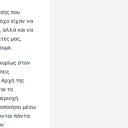
ίσης που
τόχο είχαν να
, αλλά και να
τες μας,
ουμε.
 κυρίως στον
σεις
ή Αρχή της
αι το
περιοχή.
οποιήσει μέσω
ονται πάντα
ων