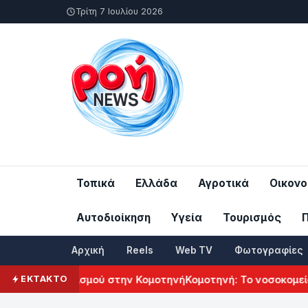
Τρίτη 7 Ιουλίου 2026
Τοπικά
Ελλάδα
Αγροτικά
Οικονο
Αυτοδιοίκηση
Υγεία
Τουρισμός
Αρχική
Reels
Web TV
Φωτογραφίες
ού Πολιτισμού στην Κομοτηνή
Κομοτηνή: Το νοσοκομείο του 
ΕΚΤΑΚΤΟ