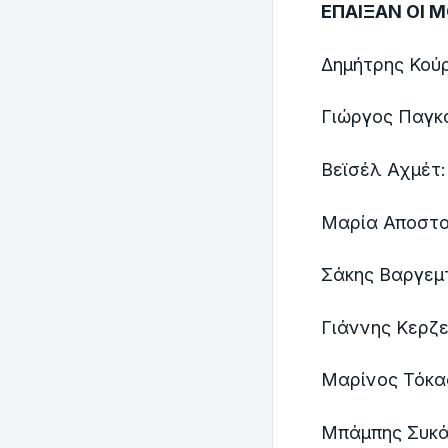
ΕΠΑΙΞΑΝ ΟΙ Μ
Δημήτρης Κού
Γιώργος Παγκο
Βεϊσέλ Αχμέτ
Μαρία Αποστο
Σάκης Βαργεμτ
Γιάννης Κερζ
Μαρίνος Τόκα
Μπάμπης Συκά