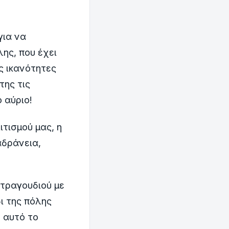
για να
ης, που έχει
ις ικανότητες
της τις
ο αύριο!
ιτισμού μας, η
αδράνεια,
 τραγουδιού με
δι της πόλης
’ αυτό το