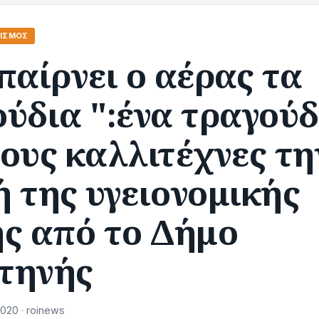
ΤΙΣΜΌΣ
παίρνει ο αέρας τα
ύδια ":ένα τραγούδ
ους καλλιτέχνες τη
 της υγειονομικής
ης από το Δήμο
τηνής
020 · roinews