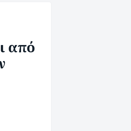
ι από
ν