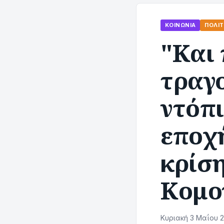
ΚΟΙΝΩΝΊΑ
ΠΟΛΙ
"Και 
τραγο
ντόπι
εποχή
κρίσ
Κομο
Κυριακή 3 Μαΐου 2