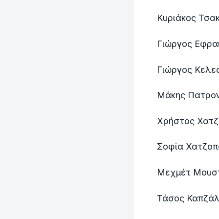
Κυριάκος Τσακ
Γιώργος Εφραι
Γιώργος Κελεσ
Μάκης Πατρον
Χρήστος Χατζ
Σοφία Χατζοπ
Μεχμέτ Μουστ
Τάσος Καπζά