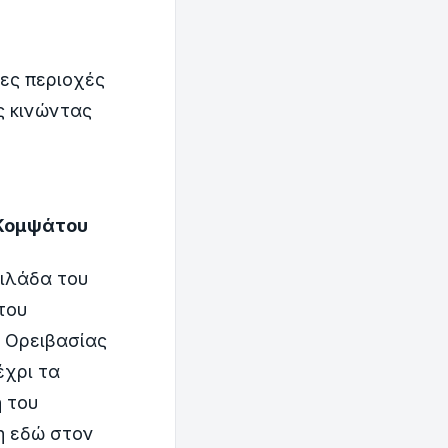
ες περιοχές
ς κινώντας
 Κομψάτου
οιλάδα του
του
ς Ορειβασίας
έχρι τα
 του
η εδώ στον