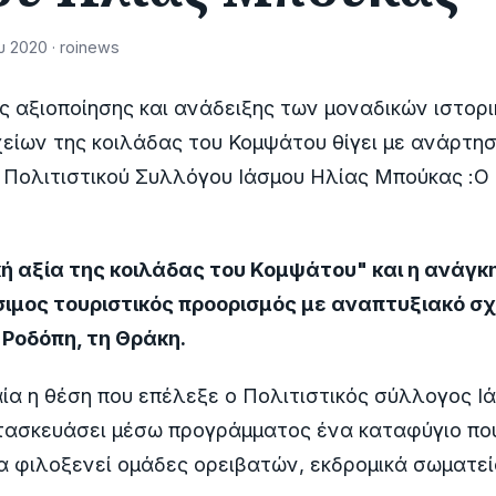
υ 2020 · roinews
ς αξιοποίησης και ανάδειξης των μοναδικών ιστορ
είων της κοιλάδας του Κομψάτου θίγει με ανάρτησ
Πολιτιστικού Συλλόγου Ιάσμου Ηλίας Μπούκας :Ο 
ή αξία της κοιλάδας του Κομψάτου" και η ανάγκη
ιμος τουριστικός προορισμός με αναπτυξιακό σχ
 Ροδόπη, τη Θράκη.
αία η θέση που επέλεξε ο Πολιτιστικός σύλλογος Ιά
τασκευάσει μέσω προγράμματος ένα καταφύγιο που
 φιλοξενεί ομάδες ορειβατών, εκδρομικά σωματεί