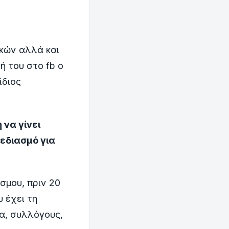
ικών αλλά και
ή του στο fb ο
ίδιος
 να γίνει
εδιασμό για
σμου, πριν 20
 έχει τη
α, συλλόγους,