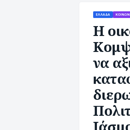
ΕΛΛΆΔΑ
ΚΟΙΝΩΝ
Η οικ
Κομψ
να αξ
καταφ
διερ
Πολι
Ιάσμ