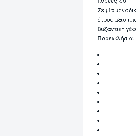
παρέες κ.α
Σε μία μοναδι
έτους αξιοποι
Βυζαντική γέφ
Παρεκκλήσια.