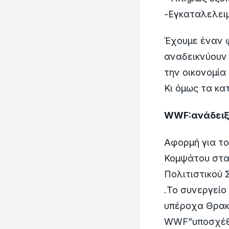
-Εγκαταλελει
Έχουμε έναν φ
αναδεικνύουν
την οικονομία 
Κι όμως τα κα
WWF
:ανάδει
Αφορμή για το
Κομψάτου στα 
Πολιτιστικού 
.Το συνεργείο
υπέροχα Θρακ
WWF”υποσχέθη