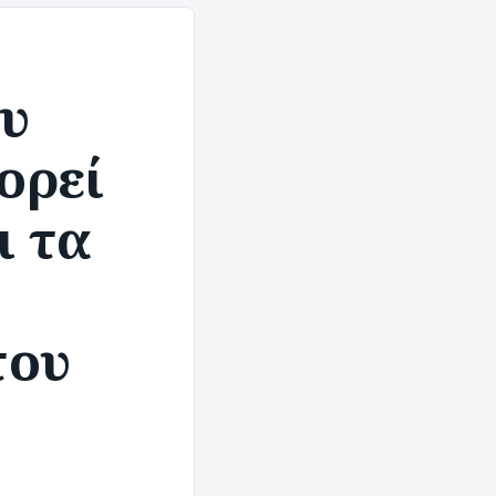
ου
ορεί
ι τα
του