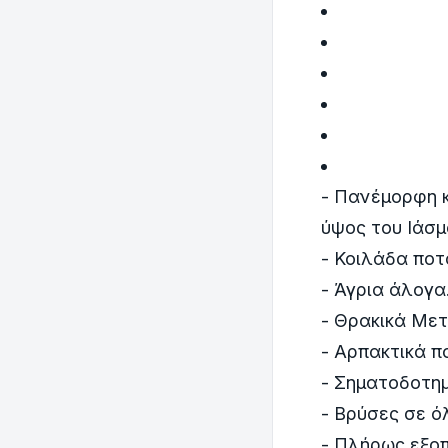
- Πανέμορφη 
ύψος του Ιάσμ
- Κοιλάδα πο
- Άγρια άλογα
- Θρακικά Με
- Αρπακτικά π
- Σηματοδοτη
- Βρύσες σε ό
- Πλήρως εξοπ