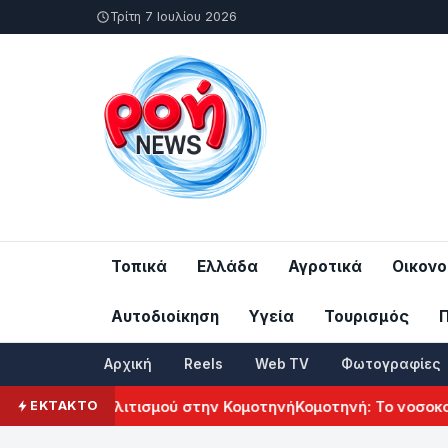
Τρίτη 7 Ιουλίου 2026
Τοπικά
Ελλάδα
Αγροτικά
Οικονο
Αυτοδιοίκηση
Υγεία
Τουρισμός
Αρχική
Reels
Web TV
Φωτογραφίες
ενικού Πολιτισμού στην Κομοτηνή
Κομοτηνή: Το νοσοκομείο 
ΕΚΤΑΚΤΟ