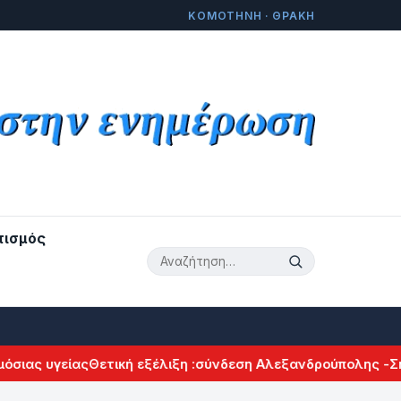
ΚΟΜΟΤΗΝΗ · ΘΡΑΚΗ
τισμός
ας υγείας
Θετική εξέλιξη :σύνδεση Αλεξανδρούπολης -Σητε