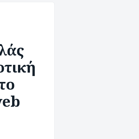
λάς
οτική
το
web