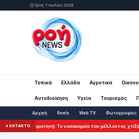
Τρίτη 7 Ιουλίου 2026
Τοπικά
Ελλάδα
Αγροτικά
Οικονο
Αυτοδιοίκηση
Υγεία
Τουρισμός
Αρχική
Reels
Web TV
Φωτογραφίες
 Κομοτηνή
Κομοτηνή: Το νοσοκομείο του μέλλοντος χτίζεται
ΕΚΤΑΚΤΟ