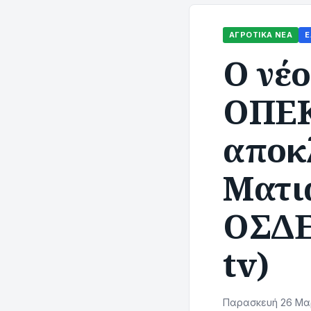
ΑΓΡΟΤΙΚΆ ΝΈΑ
Ε
Ο νέ
ΟΠΕΚ
αποκ
Ματιά
ΟΣΔΕ
tv)
Παρασκευή 26 Μαρ