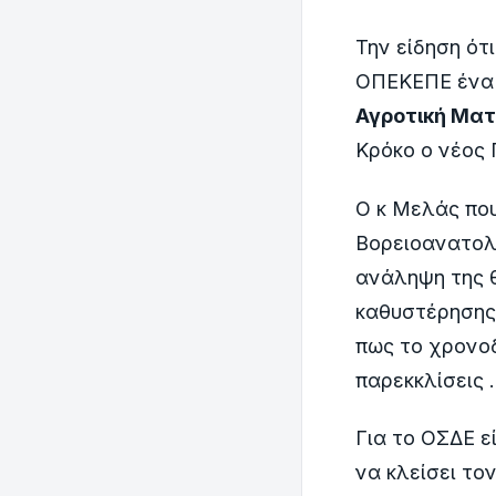
Την είδηση ότ
ΟΠΕΚΕΠΕ ένα 
Αγροτική Ματ
Κρόκο ο νέος
Ο κ Μελάς πο
Βορειοανατολ
ανάληψη της 
καθυστέρησης
πως το χρονο
παρεκκλίσεις .
Για το ΟΣΔΕ ε
να κλείσει το