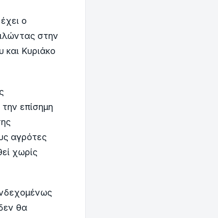
 έχει ο
μιλώντας στην
υ και Κυριάκο
ς
 την επίσημη
της
υς αγρότες
εί χωρίς
 ενδεχομένως
 δεν θα