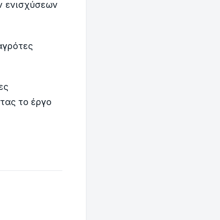
ν ενισχύσεων
 αγρότες
ες
τας το έργο