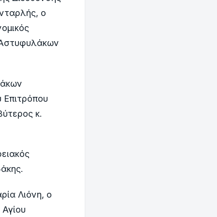
νταρλής, ο
νομικός
ν Αστυφυλάκων
.
λάκων
ύ Επιτρόπου
ύτερος κ.
ρειακός
άκης.
ία Λιόνη, o
 Αγίου