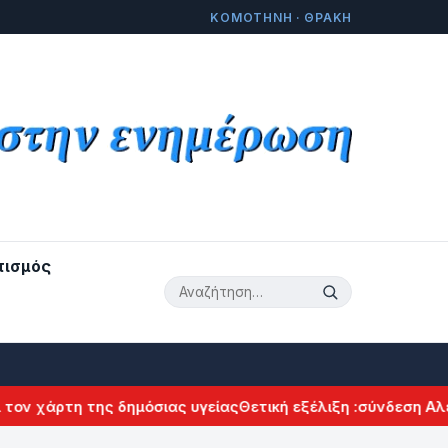
ΚΟΜΟΤΗΝΗ · ΘΡΑΚΗ
τισμός
τη της δημόσιας υγείας
Θετική εξέλιξη :σύνδεση Αλεξανδρο