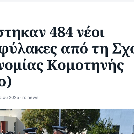
τηκαν 484 νέοι
φύλακες από τη Σχ
νομίας Κομοτηνής
ο)
ίου 2025 · roinews