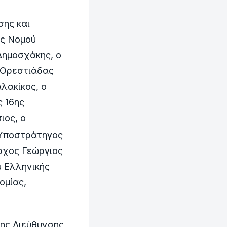
ης και
ής Νομού
Δημοσχάκης, ο
 Ορεστιάδας
λακίκος, ο
ς 16ης
ιος, ο
Υποστράτηγος
ρχος Γεώργιος
 Ελληνικής
ομίας,
ης Διεύθυνσης