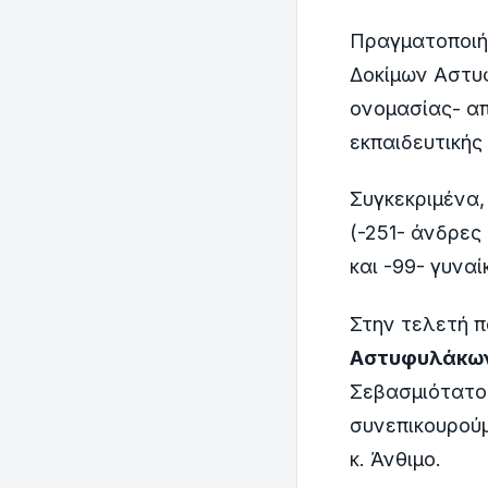
Πραγματοποιήθ
Δοκίμων Αστυφ
ονομασίας- απ
εκπαιδευτικής
Συγκεκριμένα,
(-251- άνδρες 
και -99- γυναί
Στην τελετή 
Αστυφυλάκω
Σεβασμιότατο
συνεπικουρού
κ. Άνθιμο.