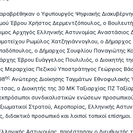
παραβρέθηκαν ο Υφυπουργός Ψηφιακής Διακυβέρνησ
μού Έβρου Χρήστος Δερμεντζόπουλος, ο Βουλευτ
τιμος Αρχηγός Ελληνικής Αστυνομίας Αναστάσιος 
υμοτείχου Ρωμύλος Χατζηγιάννογλου, ο Δήμαρχος
παδόπουλος, ο Δήμαρχος Σουφλίου Παναγιώτης Κα
άρχης Έβρου Ευάγγελος Πουλιλιός, ο Διοικητής τη
ς Μεραρχίας Πεζικού Υποστράτηγος Γεώργιος Βάσ
ης
98
Ανώτερης Διοίκησης Ταγμάτων Εθνοφυλακής 
τσας, ο Διοικητής της 30 ΜΚ Ταξιαρχίας ΠΖ Ταξία
 εκπρόσωποι συνδικαλιστικών ενώσεων προσωπικού
ξιωματικοί Στρατού, Αεροπορίας, Ελληνικής Αστυν
 διδακτικό προσωπικό και λοιποί τοπικοί επίσημοι.
λληνικής Αστυνομίας, παρέστησαν ο Διευθυντής τ