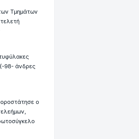
 των Τμημάτων
 τελετή
ς
στυφύλακες
(-98- άνδρες
χοροστάτησε ο
τελεήμων,
Πρωτοσύγκελο