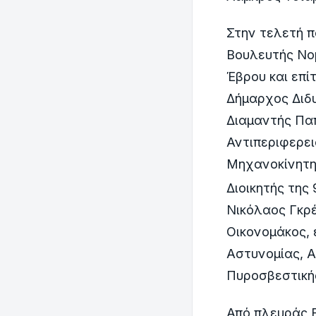
Στην τελετή 
Βουλευτής Νο
Έβρου και επί
Δήμαρχος Διδ
Διαμαντής Πα
Αντιπεριφερει
Μηχανοκίνητη
Διοικητής της 
Νικόλαος Γκρέ
Οικονομάκος,
Αστυνομίας, Α
Πυροσβεστικής,
Από πλευράς Ε