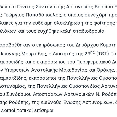
δωσε o Γενικός Συντονιστής Αστυνομίας Βορείου 
ς Γεώργιος Παπαδόπουλος, ο οποίος συνεχάρη πρ
ακες για την ευδόκιμη ολοκλήρωση της φοίτησής 
λάκων και τους ευχήθηκε καλή σταδιοδρομία.
παραβρέθηκαν o εκπρόσωπος του Δημάρχου Κομοτη
ης
Ιωάννης Μουρτίδης, ο Διοικητής της 29
(ΤΘΤ) Τα
υροειδής και ο εκπρόσωπος του Περιφερειακού Δι
ν Υπηρεσιών Ανατολικής Μακεδονίας και Θράκης,
αμπατζίδης, εκπρόσωποι της Πανελλήνιας Ομοσπο
Αστυνομίας, της Πανελλήνιας Ομοσπονδίας Αστυν
ου Συνδέσμου Αποστράτων Αστυνομικών Ν. Ροδόπη
ησης Ροδόπης, της Διεθνούς Ένωσης Αστυνομικών, 
λοιποί τοπικοί επίσημοι.