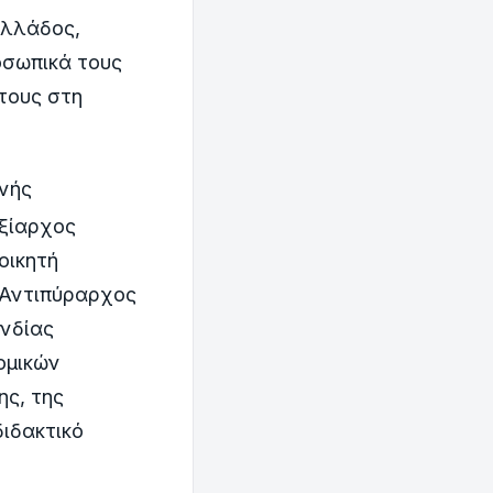
Ελλάδος,
οσωπικά τους
τους στη
νής
ξίαρχος
οικητή
 Αντιπύραρχος
νδίας
ομικών
ς, της
διδακτικό