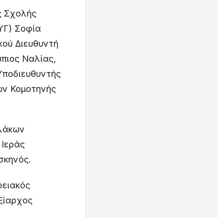
ς Σχολής
ΥΓ) Σοφία
κού Διευθυντή
πιος Ναλίας,
Υποδιευθυντής
ων Κομοτηνής
υλάκων
 Ιεράς
σκηνός.
ρειακός
ξίαρχος