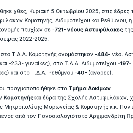
ηκε χθες, Κυριακή 5 Οκτωβρίου 2025, στις έδρες
υλάκων Κομοτηνής, Διδυμοτείχου και Ρεθύμνου, η
ονομής πτυχίων σε -
721- νέους Αστυφύλακες
τη
 σειράς 2022-2025.
 στο Τ.Δ.Α. Κομοτηνής ονομάστηκαν -
484
- νέοι Α
και -233- γυναίκες), στο Τ.Δ.Α. Διδυμοτείχου -
197-
κες) και στο Τ.Δ.Α. Ρεθύμνου -
40-
(άνδρες).
που πραγματοποιήθηκε στο
Τμήμα Δοκίμων
ν
Κομοτηνής
και έδρα της Σχολής Αστυφυλάκων, 
ς Μητροπολίτης Μαρωνείας & Κομοτηνής κ.κ. Παν
μενος από τον Πανοσιολογιότατο Αρχιμανδρίτη 