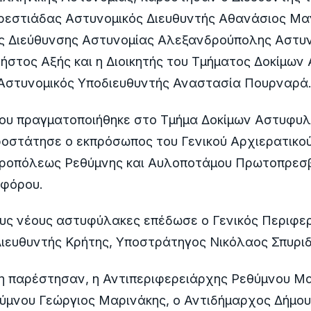
ρεστιάδας Αστυνομικός Διευθυντής Αθανάσιος Μα
ης Διεύθυνσης Αστυνομίας Αλεξανδρούπολης Αστυ
ήστος Αξής και η Διοικητής του Τμήματος Δοκίμω
 Αστυνομικός Υποδιευθυντής Αναστασία Πουρναρά
που πραγματοποιήθηκε στο Τμήμα Δοκίμων Αστυφυ
οστάτησε ο εκπρόσωπος του Γενικού Αρχιερατικο
τροπόλεως Ρεθύμνης και Αυλοποτάμου Πρωτοπρεσβ
ηφόρου.
ους νέους αστυφύλακες επέδωσε ο Γενικός Περιφε
ιευθυντής Κρήτης, Υποστράτηγος Νικόλαος Σπυριδ
 παρέστησαν, η Αντιπεριφερειάρχης Ρεθύμνου Μαρ
ύμνου Γεώργιος Μαρινάκης, ο Αντιδήμαρχος Δήμου