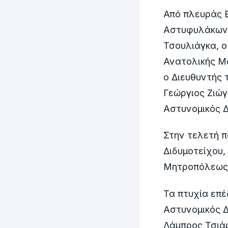
Από πλευράς Ε
Αστυφυλάκων,
Τσουλιάγκα, ο
Ανατολικής Μα
ο Διευθυντής 
Γεώργιος Ζιώγ
Αστυνομικός Δ
Στην τελετή 
Διδυμοτείχου
Μητροπόλεως Δ
Τα πτυχία επ
Αστυνομικός Δ
Λάμπρος Τσιά