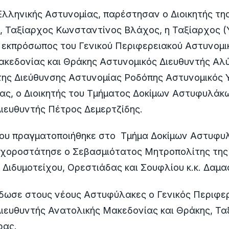
λληνικής Αστυνομίας, παρέστησαν ο Διοικητής τη
 Ταξίαρχος Κωνσταντίνος Βλάχος, η Ταξίαρχος (
 εκπρόσωπος του Γενικού Περιφερειακού Αστυνομι
κεδονίας και Θράκης Αστυνομικός Διευθυντής Αλύ
της Διεύθυνσης Αστυνομίας Ροδόπης Αστυνομικός 
ας, ο Διοικητής του Τμήματος Δοκίμων Αστυφυλάκ
ιευθυντής Πέτρος Δεμερτζίδης.
που πραγματοποιήθηκε στο Τμήμα Δοκίμων Αστυφ
, χοροστάτησε ο Σεβασμιότατος Μητροπολίτης της
ιδυμοτείχου, Ορεστιάδας και Σουφλίου κ.κ. Δαμα
έδωσε στους νέους Αστυφύλακες ο Γενικός Περιφε
ιευθυντής Ανατολικής Μακεδονίας και Θράκης, Τα
ρας.