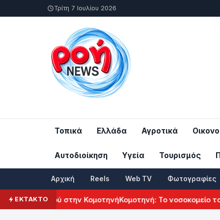
Τρίτη 7 Ιουλίου 2026
Τοπικά
Ελλάδα
Αγροτικά
Οικονο
Αυτοδιοίκηση
Υγεία
Τουρισμός
Αρχική
Reels
Web TV
Φωτογραφίες
λιτισμού στην Κομοτηνή
Κομοτηνή: Το νοσοκομείο του μέλλο
ΕΚΤΑΚΤΟ