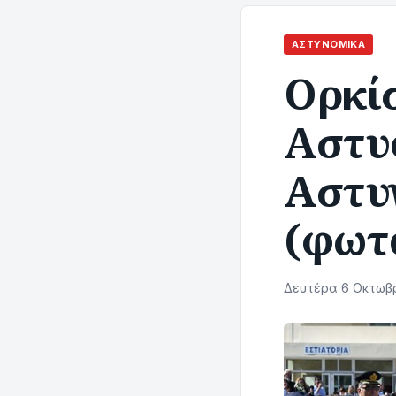
ΑΣΤΥΝΟΜΙΚΆ
Oρκίσ
Αστυ
Αστυ
(φωτ
Δευτέρα 6 Οκτωβρ