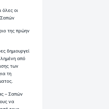
όλες οι
ο Σαπών
ριο της πρώην
ς δημιουργεί
βλημένη από
ισης των
ια τη
ματος.
ς – Σαπών
τους να