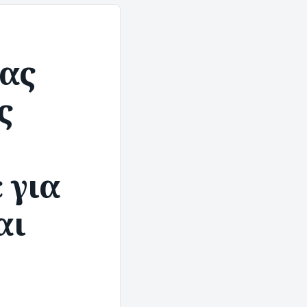
ας
ς
 για
αι