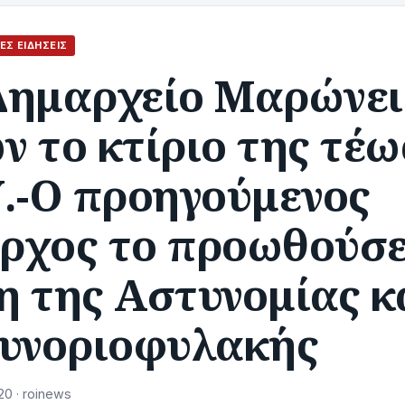
ΈΣ ΕΙΔΉΣΕΙΣ
Δημαρχείο Μαρώνει
 το κτίριο της τέω
Υ.-Ο προηγούμενος
ρχος το προωθούσε
η της Αστυνομίας κ
Συνοριοφυλακής
20 · roinews