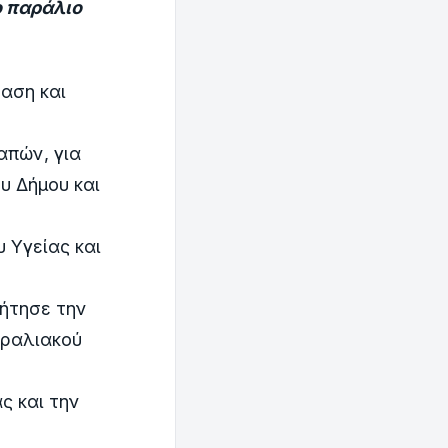
ο παράλιο
φαση και
απών, για
υ Δήμου και
 Υγείας και
ζήτησε την
αραλιακού
ς και την