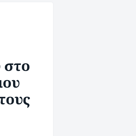
 στο
μου
τους