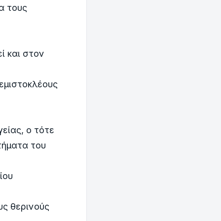
α τους
ί και στον
Θεμιστοκλέους
είας, ο τότε
τήματα του
ίου
υς θερινούς