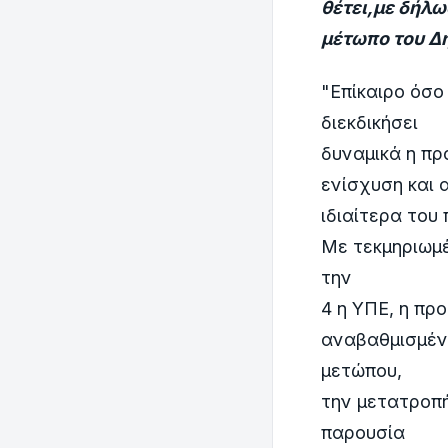
θέτει,με δήλ
μέτωπο του Δή
"Επίκαιρο όσο
διεκδικήσει
δυναμικά η πρ
ενίσχυση και 
ιδιαίτερα του
Με τεκμηριωμέ
την
4 η ΥΠΕ, η πρ
αναβαθμισμέν
μετώπου,
την μετατροπή
παρουσία