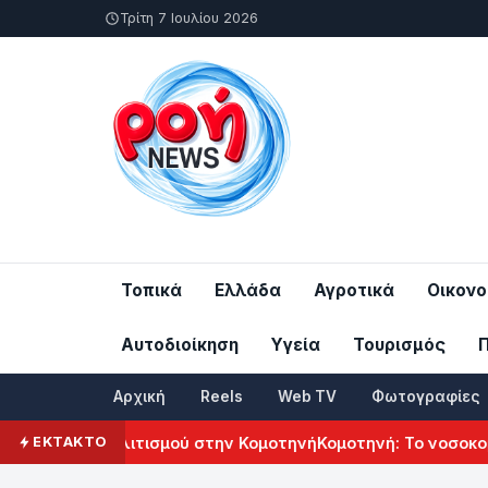
Τρίτη 7 Ιουλίου 2026
Τοπικά
Ελλάδα
Αγροτικά
Οικονο
Αυτοδιοίκηση
Υγεία
Τουρισμός
Αρχική
Reels
Web TV
Φωτογραφίες
κού Πολιτισμού στην Κομοτηνή
Κομοτηνή: Το νοσοκομείο του
ΕΚΤΑΚΤΟ