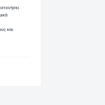
 ατονήσει
μικά
ους και