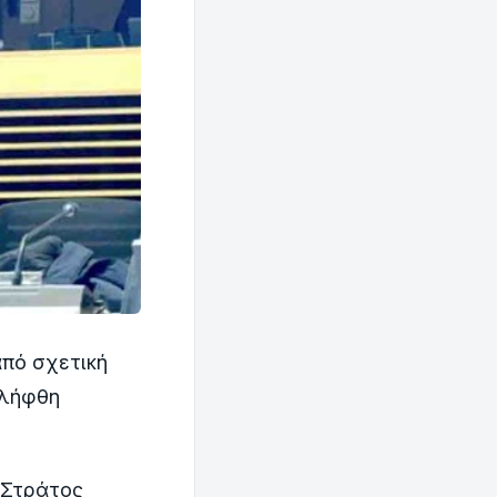
πό σχετική
ελήφθη
 Στράτος