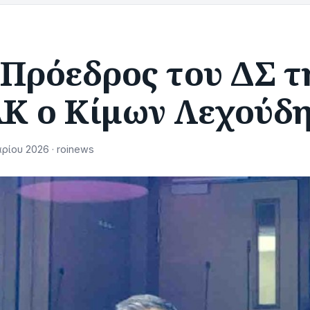
 Πρόεδρος του ΔΣ τ
Κ ο Κίμων Λεχούδ
ρίου 2026 · roinews