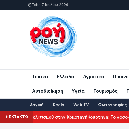
Τρίτη 7 Ιουλίου 2026
Τοπικά
Ελλάδα
Αγροτικά
Οικονο
Αυτοδιοίκηση
Υγεία
Τουρισμός
Αρχική
Reels
Web TV
Φωτογραφίες
ρμενικού Πολιτισμού στην Κομοτηνή
Κομοτηνή: Το νοσοκομεί
ΕΚΤΑΚΤΟ