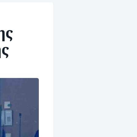
ης
ης