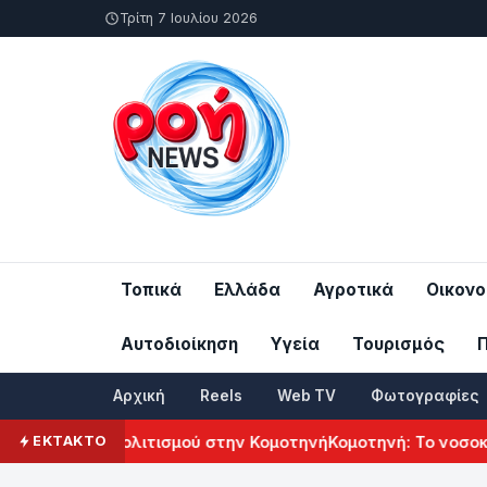
Τρίτη 7 Ιουλίου 2026
Τοπικά
Ελλάδα
Αγροτικά
Οικονο
Αυτοδιοίκηση
Υγεία
Τουρισμός
Αρχική
Reels
Web TV
Φωτογραφίες
μενικού Πολιτισμού στην Κομοτηνή
Κομοτηνή: Το νοσοκομείο
ΕΚΤΑΚΤΟ