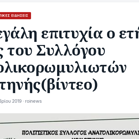
ΙΚΈΣ ΕΙΔΉΣΕΙΣ
γάλη επιτυχία ο ετ
ς του Συλλόγου
ολικορωμυλιωτών
τηνής(βίντεο)
ρίου 2019 · roinews