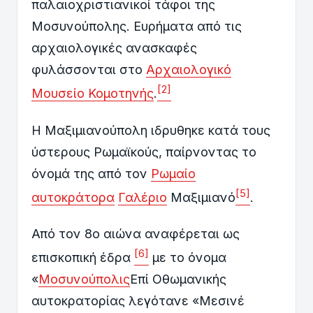
παλαιοχριστιανικοί τάφοι της
Μοσυνούπολης. Ευρήματα από τις
αρχαιολογικές ανασκαφές
φυλάσσονται στο
Αρχαιολογικό
[2]
Μουσείο Κομοτηνής
.
Η Μαξιμιανούπολη ιδρυθηκε κατά τους
ύστερους Ρωμαϊκούς, παίρνοντας το
όνομά της από τον
Ρωμαίο
[5]
αυτοκράτορα
Γαλέριο
Μαξιμιανό
.
Από τον 8ο αιώνα αναφέρεται ως
[6]
επισκοπική έδρα
με το όνομα
«
Μοσυνούπολις
Επί Οθωμανικής
αυτοκρατορίας λεγότανε «Μεσινέ