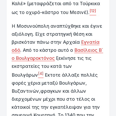
Καλέ» (μεταφράζεται από τα Τούρκικα
[12]
ως το οχυρό-κάστρο του Μεσινέ).
Η Μοσυνούπολη αναπτύχθηκε και έγινε
αξιόλογη. Είχε στρατηγική θέση και
βρισκόταν πάνω στην Αρχαία
Εγνατία
οδό
. Από το κάστρο αυτό ο
Βασίλειος Β΄
ο Βουλγαροκτόνος
ξεκίνησε τις τις
εκστρατείες του κατά των
[4]
Βουλγάρων
Εκτοτε άλλαξε πολλές
φορές χέρια μεταξύ Βουλγάρων,
Βυζαντινών,φραγκων και άλλων
διερχομένων μέχρι που στο τέλος οι
κάτοικοί της την εγκατέλειψαν για την
σημερινή Κομοτηνή Το 1340 που την