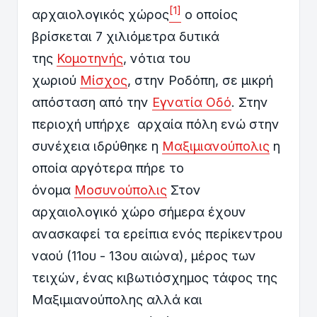
[1]
αρχαιολογικός χώρος
ο οποίος
βρίσκεται 7 χιλιόμετρα δυτικά
της
Κομοτηνής
, νότια του
χωριού
Μίσχος
, στην Ροδόπη, σε μικρή
απόσταση από την
Εγνατία Οδό
. Στην
περιοχή υπήρχε αρχαία πόλη ενώ στην
συνέχεια ιδρύθηκε η
Μαξιμιανούπολις
η
οποία αργότερα πήρε το
όνομα
Μοσυνούπολις
Στον
αρχαιολογικό χώρο σήμερα έχουν
ανασκαφεί τα ερείπια ενός περίκεντρου
ναού (11ου - 13ου αιώνα), μέρος των
τειχών, ένας κιβωτιόσχημος τάφος της
Μαξιμιανούπολης αλλά και