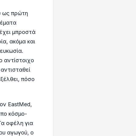
υ ως πρώτη
θέματα
 έχει μπροστά
ία, ακόμα και
Λευκωσία.
ο αντίστοιχο
 αντισταθεί
ξέλθει, πόσο
ον EastMed,
ιπο κόσμο-
Τα οφέλη για
ου αγωγού, ο