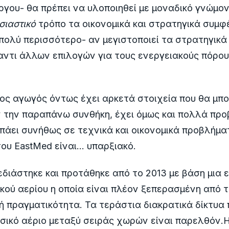
ργου- θα πρέπει να υλοποιηθεί με μοναδικό γνώμο
σιαστικό
τρόπο τα οικονομικά και στρατηγικά συμφ
πολύ περισσότερο- αν μεγιστοποιεί τα στρατηγικά
ντι άλλων επιλογών για τους ενεργειακούς πόρου
ος αγωγός όντως έχει αρκετά στοιχεία που θα μπ
 την παραπάνω συνθήκη, έχει όμως και πολλά προ
πάει συνήθως σε τεχνικά και οικονομικά προβλήματ
ου EastMed είναι… υπαρξιακό.
διάστηκε και προτάθηκε από το 2013 με βάση μια ε
κού αερίου η οποία είναι πλέον ξεπερασμένη από τι
νή πραγματικότητα. Τα τεράστια διακρατικά δίκτυα
ικό αέριο μεταξύ σειράς χωρών είναι παρελθόν.Η