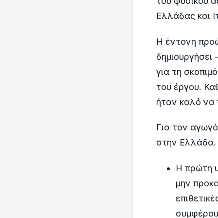
του φυσικού α
Ελλάδας και Ι
Η έντονη προώ
δημιουργήσει 
για τη σκοπιμ
του έργου. Κα
ήταν καλό να 
Για τον αγωγό
στην Ελλάδα.
Η πρώτη υ
μην προκα
επιθετικέ
συμφέρου