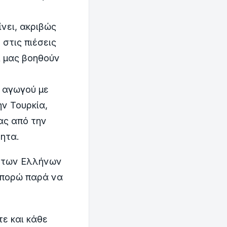
ίνει, ακριβώς
 στις πιέσεις
ι μας βοηθούν
υ αγωγού με
ην Τουρκία,
ας από την
τητα.
ύ των Ελλήνων
μπορώ παρά να
ε και κάθε