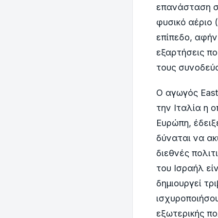
επανάσταση στ
φυσικό αέριο 
επίπεδο, αφήν
εξαρτήσεις πο
τους συνοδεύ
Ο αγωγός East
την Ιταλία η 
Ευρώπη, έδειξ
δύναται να ακ
διεθνές πολιτ
του Ισραήλ είν
δημιουργεί τρι
ισχυροποιήσου
εξωτερικής πο