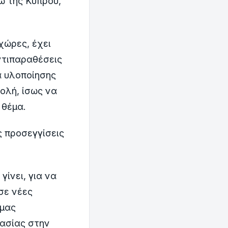
ω της Κύπρου,
χώρες, έχει
ντιπαραθέσεις
α υλοποίησης
ολή, ίσως να
 θέμα.
ς προσεγγίσεις
γίνει, για να
σε νέες
 μας
ασίας στην