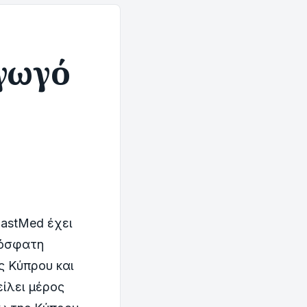
αγωγό
EastMed έχει
ρόσφατη
ς Κύπρου και
ίλει μέρος