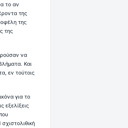
να το αν
έροντα της
 οφέλη της
ς της
ορούσαν να
βλήματα. Και
α, εν τούτοις
ικόνα για το
ς εξελίξεις
 που
 σχιστολιθική