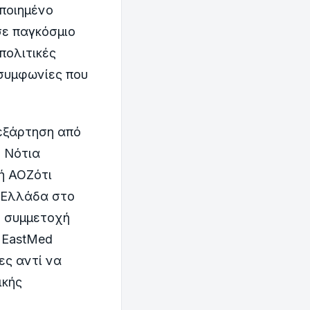
ποιημένο
σε παγκόσμιο
πολιτικές
 συμφωνίες που
 εξάρτηση από
η Νότια
ή ΑΟΖότι
η Ελλάδα στο
η συμμετοχή
υ EastMed
ες αντί να
ικής