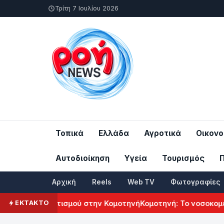
Τρίτη 7 Ιουλίου 2026
Τοπικά
Ελλάδα
Αγροτικά
Οικονο
Αυτοδιοίκηση
Υγεία
Τουρισμός
Αρχική
Reels
Web TV
Φωτογραφίες
κού Πολιτισμού στην Κομοτηνή
Κομοτηνή: Το νοσοκομείο του
ΕΚΤΑΚΤΟ