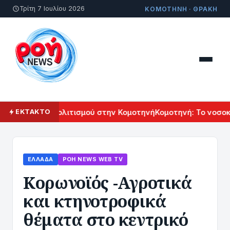
Τρίτη 7 Ιουλίου 2026
ΚΟΜΟΤΗΝΗ · ΘΡΑΚΗ
λ Αρμενικού Πολιτισμού στην Κομοτηνή
Κομοτηνή: Το νοσοκο
ΕΚΤΑΚΤΟ
ΕΛΛΆΔΑ
ΡΟΗ ΝEWS WEB TV
Κορωνοϊός -Αγροτικά
και κτηνοτροφικά
θέματα στο κεντρικό