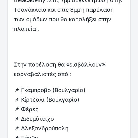
trelacademy .Στις 7μμ συγκέντρωση στην
Τσανάκλειο και στις 8μμ η παρέλαση
των ομάδων που θα καταλήξει στην
πλατεία .
Στην παρέλαση θα «εισβάλλουν»
καρναβαλιστές από :
📌 Γκάμπροβο (Βουλγαρία)
📌 Κίρτζαλι (Βουλγαρία)
📌 Φέρες
📌 Διδυμότειχο
📌 Αλεξανδρούπολη
📌 Ξάνθη