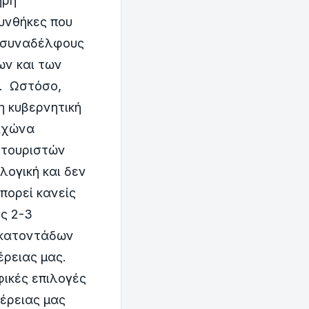
ήρη
υνθήκες που
ς συναδέλφους
ων και των
ς. Ωστόσο,
 κυβερνητική
μαχώνα
 τουριστών
λογική και δεν
πορεί κανείς
ς 2-3
εκατοντάδων
φέρειας μας.
πιλογές
έρειας μας