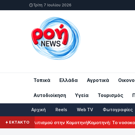
Τρίτη 7 Ιουλίου 2026
Τοπικά
Ελλάδα
Αγροτικά
Οικονο
Αυτοδιοίκηση
Υγεία
Τουρισμός
Αρχική
Reels
Web TV
Φωτογραφίες
ενικού Πολιτισμού στην Κομοτηνή
Κομοτηνή: Το νοσοκομείο τ
ΕΚΤΑΚΤΟ