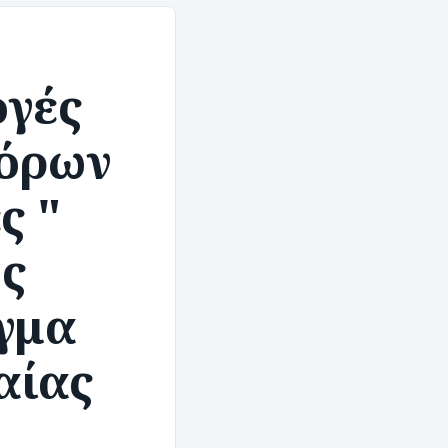
ογές
νόρων
ς "
ης
γμα
αίας