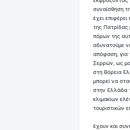
εκφράζοντας 
συναίσθηση τη
έχει επιφέρει
της Πατρίδας 
πόρων της αυτ
αδυνατούμε ν
απόφαση, για
Σερρών, ως μο
στη Βόρεια Ελ
μπορεί να στα
στην Ελλάδα τ
κλιμακίων ελέ
τουριστικών 
Δυστυχ
έχουν και συν