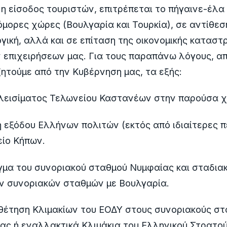
η είσοδος τουριστών, επιτρέπεται το πήγαινε-έλ
όμορες χώρες (Βουλγαρία και Τουρκία), σε αντίθεσ
ογική, αλλά και σε επίταση της οικονομικής κατασ
 επιχειρήσεων μας. Για τους παραπάνω λόγους, 
ητούμε από την Κυβέρνηση μας, τα εξής:
κλεισίματος Τελωνείου Καστανέων στην παρούσα χ
 εξόδου Ελλήνων πολιτών (εκτός από ιδιαίτερες π
είο Κήπων.
γμα του συνοριακού σταθμού Νυμφαίας και σταδια
ν συνοριακών σταθμών με Βουλγαρία.
θέτηση Κλιμακίων του ΕΟΔΥ στους συνοριακούς στ
ας ή εναλλακτικά Κλιμάκια του Ελληνικού Στρατο