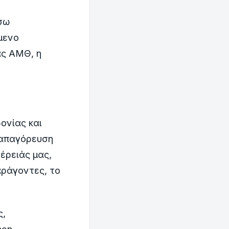
σω
μενο
ας ΑΜΘ, η
ονίας και
 απαγόρευση
έρειάς μας,
αράγοντες, το
ς,