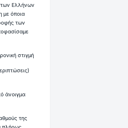
α των Ελλήνων
η με όποια
τροφής των
αποφασίσαμε
ρονική στιγμή
εριπτώσεις)
κό άνοιγμα
αθμούς της
ύ πλήρως