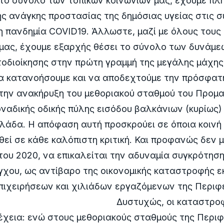
το σύνολο των τοπικών κοινωνιών μας, έχουμε πλ
ς ανάγκης προστασίας της δημόσιας υγείας στις σ
 η πανδημία COVID19. Άλλωστε, μαζί με όλους του
μας, έχουμε εξαρχής θέσει το σύνολο των δυνάμε
οδιοίκησης στην πρώτη γραμμή της μεγάλης μάχη
α κατανοήσουμε και να αποδεχτούμε την πρόσφατη
 την ανακήρυξη του μεθοριακού σταθμού του Προ
ναδικής οδικής πύλης εισόδου βαλκάνιων (κυρίως)
λάδα. Η απόφαση αυτή προσκρούει σε όποια κοινή 
θεί σε κάθε καλόπιστη κριτική. Και προφανώς δεν μ
ου 2020, να επικαλείται την αδυναμία συγκρότηση
γχου, ως αντίβαρο της οικονομικής καταστροφής 
επιχειρήσεων και χιλιάδων εργαζόμενων της Περι
ώς, οι καταστροφικές ε
έχεια: ενώ στους μεθοριακούς σταθμούς της Περιφ