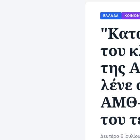
ΕΛΛΆΔΑ
ΚΟΙΝΩΝ
"Κατα
του 
της 
λένε 
ΑΜΘ-
του 
Δευτέρα 6 Ιουλίου