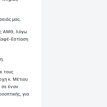
ρειάς μας.
άς ΑΜΘ, λόγω
Καφέ-Εστίαση
η.
ε τους
ρχη κ. Μέτιου
ς σε έναν
ροοπτικής, για