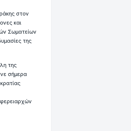
Θράκης στον
ονες και
κών Σωματείων
δυμασίες της
έλη της
ινε σήμερα
οκρατίας
ιφερειαρχών