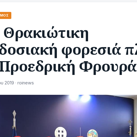
ΣΜΌΣ
η Θρακιώτικη
δοσιακή φορεσιά π
 Προεδρική Φρουρά
υ 2019 · roinews