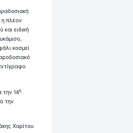
αραδοσιακή
 η πλέον
 και ειδική
υκάμισο,
φάλι κοσμεί
παροδοσιακό
αντίγραφο
η
 την 14
ό την
άκης Χαρίτου