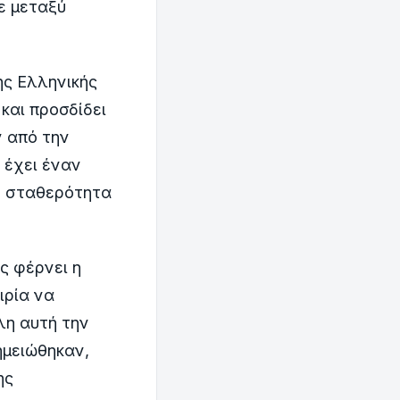
ε μεταξύ
ης Ελληνικής
και προσδίδει
ν από την
 έχει έναν
ην σταθερότητα
ς φέρνει η
ιρία να
λη αυτή την
ημειώθηκαν,
ης