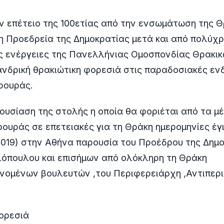
 επέτειο της 100ετίας από την ενσωμάτωση της 
,η Προεδρεία της Δημοκρατίας μετά και από πολύχρ
ς ενέργειες της Πανελλήνιας Ομοσπονδίας Θρακι
ανδρική θρακιώτικη φορεσιά στις παραδοσιακές εν
ρουράς.
ουσίαση της στολής η οποία θα φοριέται από τα μ
ουράς σε επετειακές για τη Θράκη ημερομηνίες έγ
2019) στην Αθήνα παρουσία του Προέδρου της Δημ
όπουλου και επισήμων από ολόκληρη τη Θράκη
νομένων βουλευτών ,του Περιφερειάρχη ,Αντιπερ
.
φορεσιά