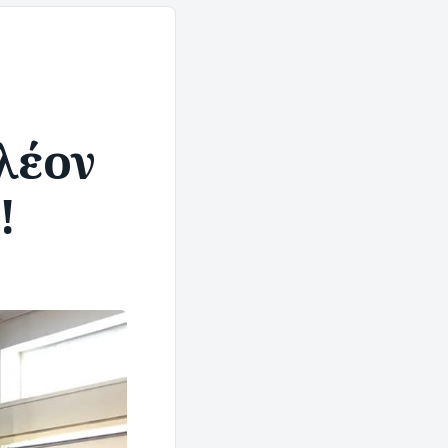
λέον
!