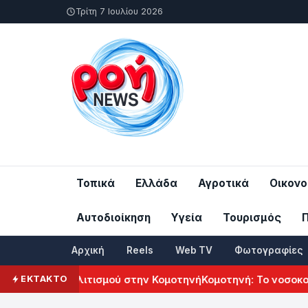
Τρίτη 7 Ιουλίου 2026
Τοπικά
Ελλάδα
Αγροτικά
Οικονο
Αυτοδιοίκηση
Υγεία
Τουρισμός
Αρχική
Reels
Web TV
Φωτογραφίες
νικού Πολιτισμού στην Κομοτηνή
Κομοτηνή: Το νοσοκομείο τ
ΕΚΤΑΚΤΟ