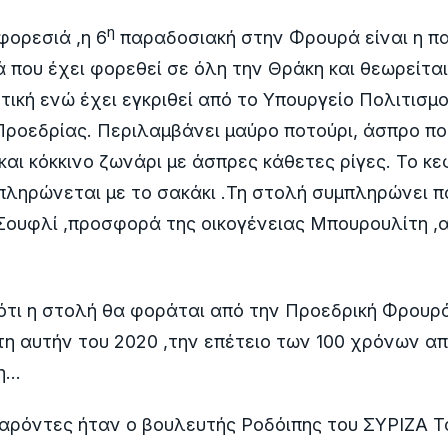
η
φορεσιά ,η 6
παραδοσιακή στην Φρουρά είναι η π
 που έχει φορεθεί σε όλη την Θράκη και θεωρείται
ική ενώ έχει εγκριθεί από το Υπουργείο Πολιτισμού
Προεδρίας. Περιλαμβάνει μαύρο ποτούρι, άσπρο πο
 και κόκκινο ζωνάρι με άσπρες κάθετες ρίγες. Το κε
μπληρώνεται με το σακάκι .Τη στολή συμπληρώνει 
Σουφλί ,προσφορά της οικογένειας Μπουρουλίτη ,
ότι η στολή θα φοράται από την Προεδρική Φρουρά
η αυτήν του 2020 ,την επέτειο των 100 χρόνων απ
η…
αρόντες ήταν ο βουλευτής Ροδόιπης του ΣΥΡΙΖΑ Τ