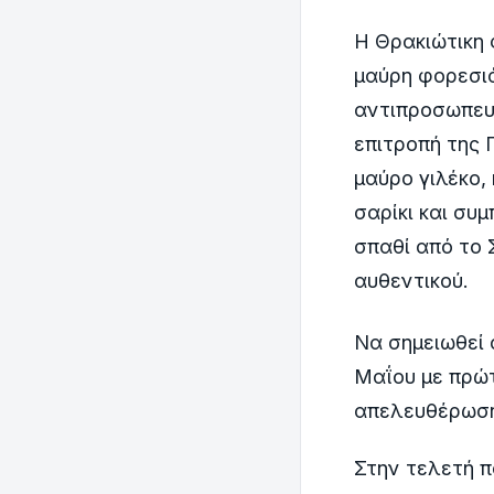
Η Θρακιώτικη 
μαύρη φορεσιά
αντιπροσωπευτ
επιτροπή της 
μαύρο γιλέκο,
σαρίκι και συ
σπαθί από το 
αυθεντικού.
Να σημειωθεί 
Μαΐου με πρώτ
απελευθέρωσ
Στην τελετή π