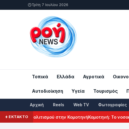
Τρίτη 7 Ιουλίου 2026
Τοπικά
Ελλάδα
Αγροτικά
Οικονο
Αυτοδιοίκηση
Υγεία
Τουρισμός
Αρχική
Reels
Web TV
Φωτογραφίες
 Αρμενικού Πολιτισμού στην Κομοτηνή
Κομοτηνή: Το νοσοκομ
ΕΚΤΑΚΤΟ