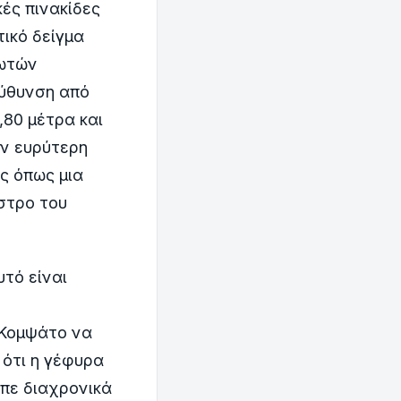
ές πινακίδες
ικό δείγμα
ρωτών
εύθυνση από
,80 μέτρα και
ην ευρύτερη
ς όπως μια
άστρο του
τό είναι
 Κομψάτο να
 ότι η γέφυρα
επε διαχρονικά