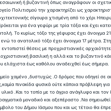
σαιωνική ή βυζαντινή όπως αναγράφουν οι σχετικ
γείο Πολιτισμού την χαρακτηρίζει ως χαρακτηριστ
χιτεκτονικής σίγουρα χτισμένη από το χέρι Ηπει
Πρόκειται για ένα γεφύρι με τρία τόξα και έχει κατ
τολή. Το κυρίως τόξο της γέφυρας έχει άνοιγμα 21
 ενώ το ανατολικό τόξο έχει άνοιγμα 17 μέτρα. Στ
 εντοπιστεί θέσεις με προχριστιανικές αρχαιότητε
ιοχριστιανική βασιλική η αλλά και το βυζαντινό κ
υ ελάχιστα έως καθόλου αναδειχθεί έως σήμερα.
μείο χαμένο ,δυστυχώς .Ο δρόμος που οδηγεί σε αυ
καμία πινακίδα φυσικά ούτε κάποια πρόβλεψη για
υλικό .Και το τοπίο με το άγριο ανάγλυφο και τον
πραγματικά μοναδικό και αξεπέραστο .Να σημειωθεί
σύμβολο του Δήμου Ιάσμου που και ως τέτοιο θα έπρ