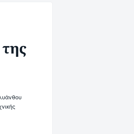
 της
ολυάνθου
χνικής