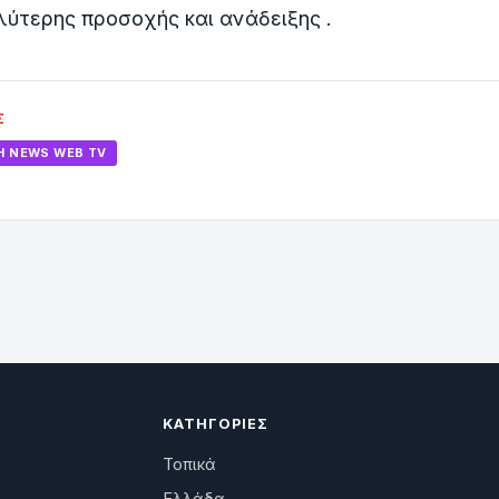
λύτερης προσοχής και ανάδειξης .
Σ
Η ΝEWS WEB TV
ΚΑΤΗΓΟΡΊΕΣ
Τοπικά