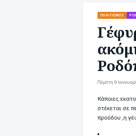
ΠΟΛΙΤΙΣΜΌΣ
ΡΟ
Γέφυ
ακόμ
Ροδό
Πέμπτη 9 Ιανουαρί
Κάποιες εκατ
στέκεται σε π
προόδου ,η γ