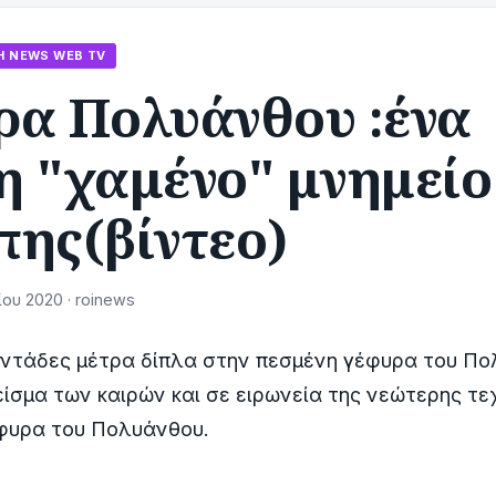
Η ΝEWS WEB TV
ρα Πολυάνθου :ένα
η "χαμένο" μνημείο
πης(βίντεο)
ου 2020 · roinews
οντάδες μέτρα δίπλα στην πεσμένη γέφυρα του Π
είσμα των καιρών και σε ειρωνεία της νεώτερης τε
έφυρα του Πολυάνθου.