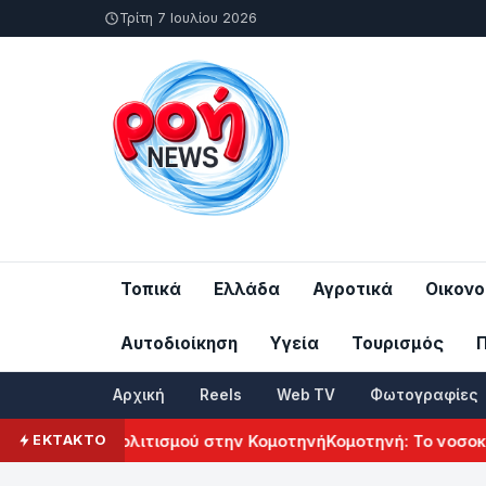
Τρίτη 7 Ιουλίου 2026
Τοπικά
Ελλάδα
Αγροτικά
Οικονο
Αυτοδιοίκηση
Υγεία
Τουρισμός
Αρχική
Reels
Web TV
Φωτογραφίες
ενικού Πολιτισμού στην Κομοτηνή
Κομοτηνή: Το νοσοκομείο 
ΕΚΤΑΚΤΟ