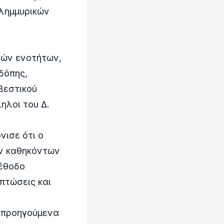
πλημμυρικών
κών ενοτήτων,
δόπης,
βεστικού
ηλοι του Δ.
ισε ότι ο
ν καθηκόντων
μέθοδο
πτώσεις και
α προηγούμενα