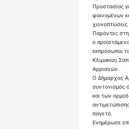
Προστασίας γι
φαινομένων κ
χιονοπτώσεις 
Παρόντες στη
ο προϊστάμενο
εκπρόσωποι τ
Κλιμακίου Σαπ
Αρριανών.
Ο Δήμαρχος Α
συντονισμός 
και των αρμοδ
αντιμετώπισης
παγετό.
Ενημέρωσε επί