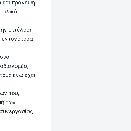
α και πρόληψη
 υλικά,
την εκτέλεση
α εντονότερα
ισμό
οδιανομέα,
 τους ενώ έχει
ων του,
πή των
 συνεργασίας