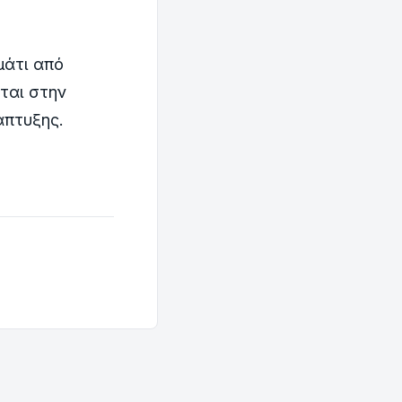
μάτι από
ται στην
άπτυξης.