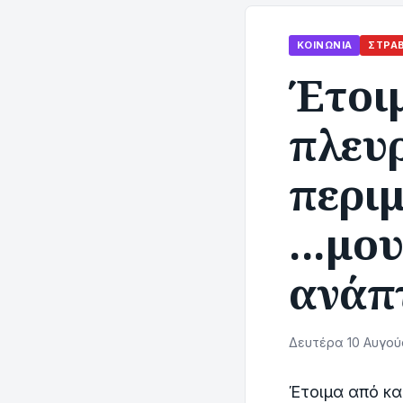
ΚΟΙΝΩΝΊΑ
ΣΤΡΑ
Έτοι
πλευ
περιμ
...μο
ανάπ
Δευτέρα 10 Αυγού
Έτοιμα από κα