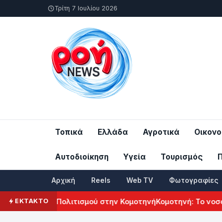
Τρίτη 7 Ιουλίου 2026
Τοπικά
Ελλάδα
Αγροτικά
Οικονο
Αυτοδιοίκηση
Υγεία
Τουρισμός
Αρχική
Reels
Web TV
Φωτογραφίες
λ Αρμενικού Πολιτισμού στην Κομοτηνή
Κομοτηνή: Το νοσοκο
ΕΚΤΑΚΤΟ