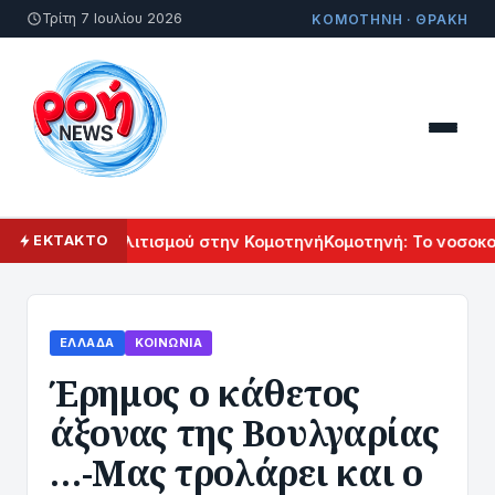
Τρίτη 7 Ιουλίου 2026
ΚΟΜΟΤΗΝΗ · ΘΡΑΚΗ
 Αρμενικού Πολιτισμού στην Κομοτηνή
Κομοτηνή: Το νοσοκομε
ΕΚΤΑΚΤΟ
ΕΛΛΆΔΑ
ΚΟΙΝΩΝΊΑ
Έρημος ο κάθετος
άξονας της Βουλγαρίας
…-Μας τρολάρει και ο