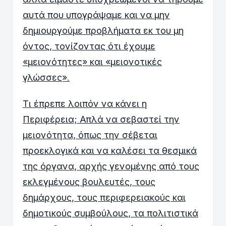
αυτά που υπογράψαμε και να μην
δημιουργούμε προβλήματα εκ του μη
όντος, τονίζοντας ότι έχουμε
«μειονότητες» και «μειονοτικές
γλώσσες».
Τι έπρεπε λοιπόν να κάνει η
Περιφέρεια; Απλά να σεβαστεί την
μειονότητα, όπως την σέβεται
προεκλογικά και να καλέσει τα θεσμικά
της όργανα, αρχής γενομένης από τους
εκλεγμένους βουλευτές, τους
δημάρχους, τους περιφερειακούς και
δημοτικούς συμβούλους, τα πολιτιστικά