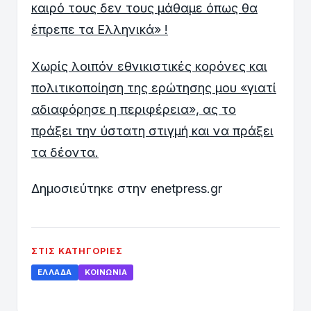
καιρό τους δεν τους μάθαμε όπως θα
έπρεπε τα Ελληνικά» !
Χωρίς λοιπόν εθνικιστικές κορόνες και
πολιτικοποίηση της ερώτησης μου «γιατί
αδιαφόρησε η περιφέρεια», ας το
πράξει την ύστατη στιγμή και να πράξει
τα δέοντα.
Δημοσιεύτηκε στην enetpress.gr
ΣΤΙΣ ΚΑΤΗΓΟΡΊΕΣ
ΕΛΛΆΔΑ
ΚΟΙΝΩΝΊΑ