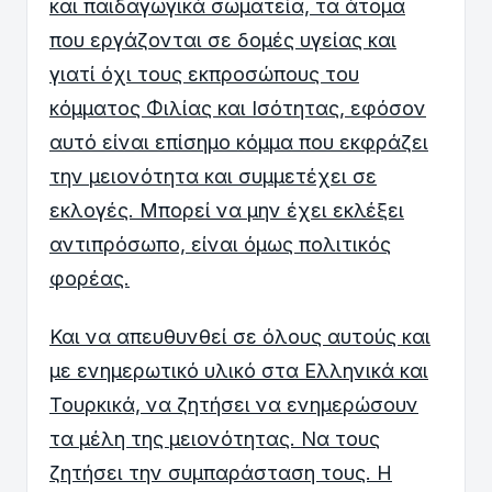
και παιδαγωγικά σωματεία, τα άτομα
που εργάζονται σε δομές υγείας και
γιατί όχι τους εκπροσώπους του
κόμματος Φιλίας και Ισότητας, εφόσον
αυτό είναι επίσημο κόμμα που εκφράζει
την μειονότητα και συμμετέχει σε
εκλογές. Μπορεί να μην έχει εκλέξει
αντιπρόσωπο, είναι όμως πολιτικός
φορέας.
Και να απευθυνθεί σε όλους αυτούς και
με ενημερωτικό υλικό στα Ελληνικά και
Τουρκικά, να ζητήσει να ενημερώσουν
τα μέλη της μειονότητας. Να τους
ζητήσει την συμπαράσταση τους. Η