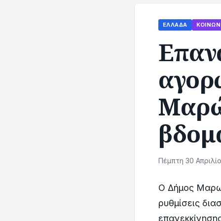
ΕΛΛΆΔΑ
ΚΟΙΝΩΝ
Επαν
αγορ
Μαρώ
βδομ
Πέμπτη 30 Απριλίο
Ο Δήμος Μαρω
ρυθμίσεις δια
επανεκκίνησης