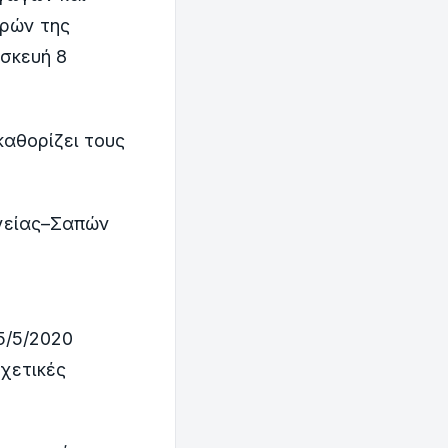
ρών της
σκευή 8
αθορίζει τους
νείας–Σαπών
5/5/2020
χετικές