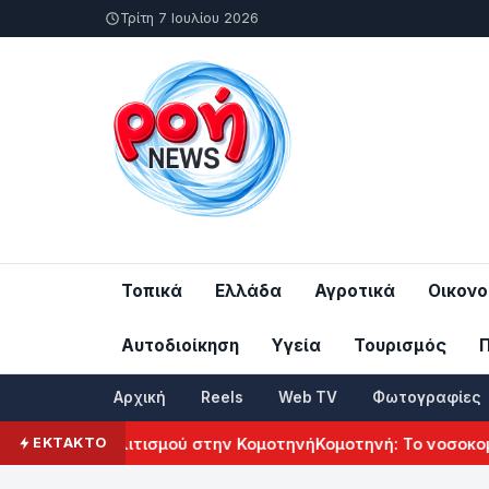
Τρίτη 7 Ιουλίου 2026
Τοπικά
Ελλάδα
Αγροτικά
Οικονο
Αυτοδιοίκηση
Υγεία
Τουρισμός
Αρχική
Reels
Web TV
Φωτογραφίες
ενικού Πολιτισμού στην Κομοτηνή
Κομοτηνή: Το νοσοκομείο 
ΕΚΤΑΚΤΟ