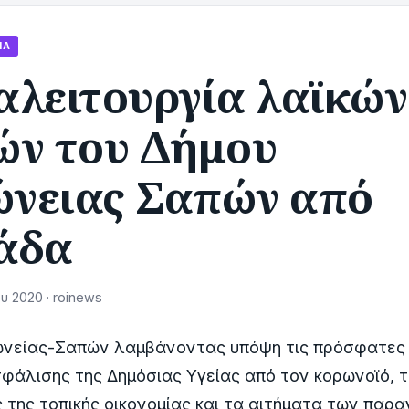
ΊΑ
αλειτουργία λαϊκών
ών του Δήμου
νειας Σαπών από
άδα
υ 2020 · roinews
νείας-Σαπών λαμβάνοντας υπόψη τις πρόσφατες 
σφάλισης της Δημόσιας Υγείας από τον κορωνοϊό, τ
 της τοπικής οικονομίας και τα αιτήματα των παρ