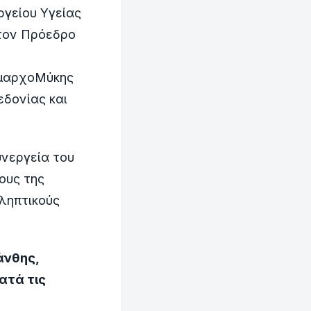
ργείου Υγείας
 τον Πρόεδρο
ήμαρχοΜύκης
εδονίας και
νεργεία του
ους της
οληπτικούς
άνθης,
ατά τις