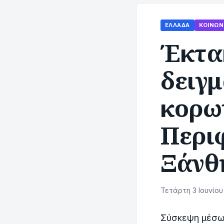
ΕΛΛΆΔΑ
ΚΟΙΝΩΝ
Έκτα
δειγμ
κορω
Περι
Ξάνθ
Τετάρτη 3 Ιουνίου
Σύσκεψη μέσω