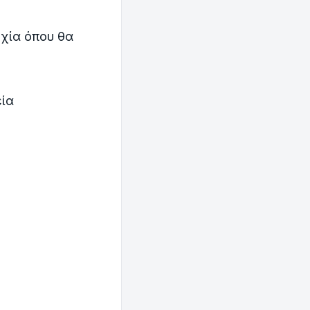
χία όπου θα
ία