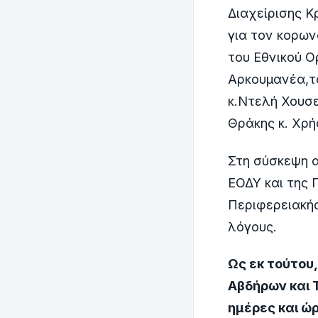
Διαχείρισης Κ
για τον κορων
του Εθνικού Ο
Αρκουμανέα,τ
κ.Ντελή Χουσε
Θράκης κ. Χρή
Στη σύσκεψη α
ΕΟΔΥ και της 
Περιφερειακής
λόγους.
Ως εκ τούτου
Αβδήρων και 
ημέρες και ώ