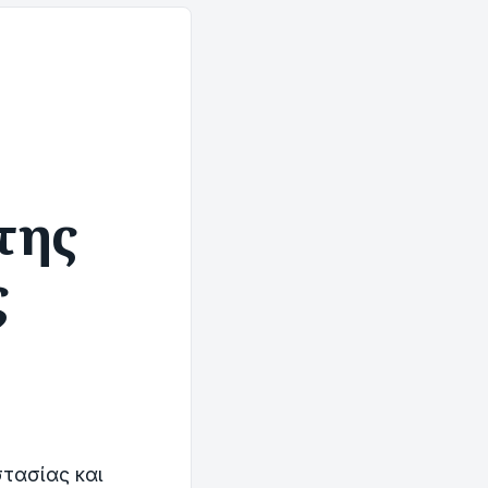
της
ς
τασίας και