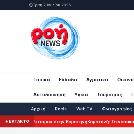
Τρίτη 7 Ιουλίου 2026
Τοπικά
Ελλάδα
Αγροτικά
Οικονο
Αυτοδιοίκηση
Υγεία
Τουρισμός
Αρχική
Reels
Web TV
Φωτογραφίες
ενικού Πολιτισμού στην Κομοτηνή
Κομοτηνή: Το νοσοκομείο 
ΕΚΤΑΚΤΟ