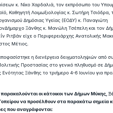
ρίσεων κ. Νίκο Χαρδαλιά, τον εκπρόσωπο του Υπου
οϊό, Καθηγητή Λοιμωξιολογίας κ. Σωτήρη Τσιόδρα,
ργανισμού Δημόσιας Υγείας (ΕΟΔΥ) κ. Παναγιώτη
ονΔήμαρχο Ξάνθης κ. Μανώλη Τσέπελη και τον Δ
ΐν Ριτβάν είχε ο Περιφερειάρχης Ανατολικής Μακ
στος Μέτιος.
ποφασίστηκε η διενέργεια δειγματοληψιών από συ
Πολιτικής Προστασίας στο γενικό πληθυσμό σε Δήμ
 Ενότητας Ξάνθης το τριήμερο 4-6 Ιουνίου για πρ
, παρακαλούνται οι κάτοικοι των Δήμων Μύκης, Ξ
Τοπείρου να προσέλθουν στα παρακάτω σημεία κ
ρες που αναγράφονται: