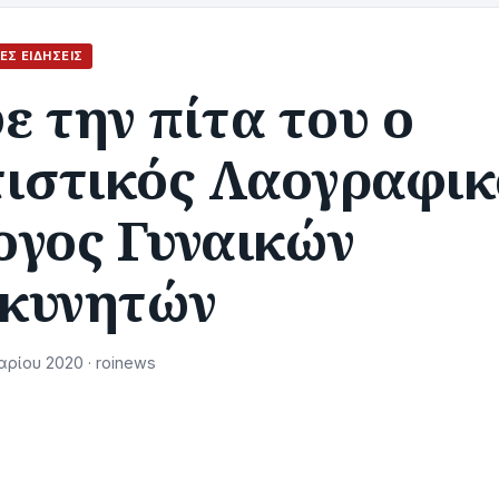
ΈΣ ΕΙΔΉΣΕΙΣ
 την πίτα του ο
τιστικός Λαογραφικ
ογος Γυναικών
κυνητών
ρίου 2020 · roinews