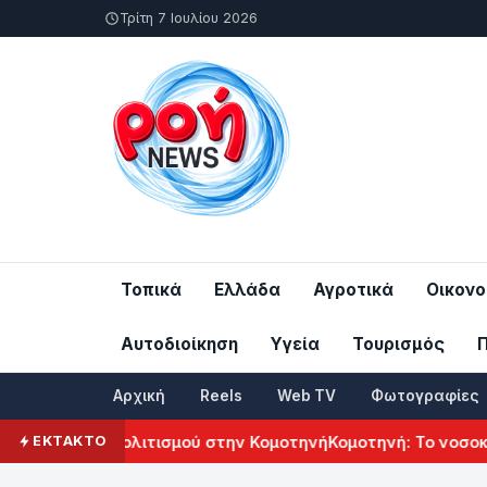
Τρίτη 7 Ιουλίου 2026
Τοπικά
Ελλάδα
Αγροτικά
Οικονο
Αυτοδιοίκηση
Υγεία
Τουρισμός
Αρχική
Reels
Web TV
Φωτογραφίες
Αρμενικού Πολιτισμού στην Κομοτηνή
Κομοτηνή: Το νοσοκομε
ΕΚΤΑΚΤΟ