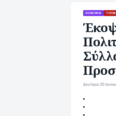
ΚΟΙΝΩΝΊΑ
ΤΟΠΙΚ
Έκοψε
Πολι
Σύλλ
Προσ
Δευτέρα 20 Ιανουα