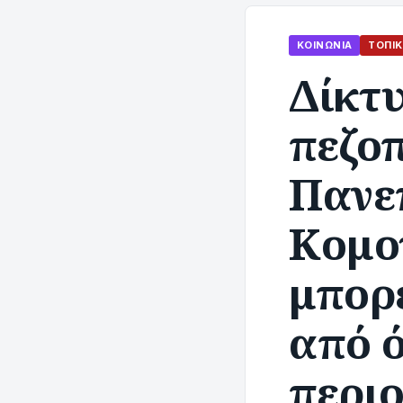
ΚΟΙΝΩΝΊΑ
ΤΟΠΙΚ
Δίκτ
πεζο
Πανε
Κομο
μπορε
από ό
περι