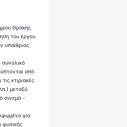
ημίου Θράκης
ίηση του έργου
ν υπαίθριας
ε συνολικό
λύπτονται από
τις κτιριακές
λπ.) μεταξύ
ό σινεμά -
ορφωμένο για
ι φυσικής