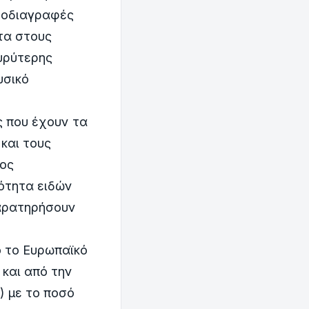
προδιαγραφές
τα στους
υρύτερης
υσικό
ς που έχουν τα
και τους
ρος
ότητα ειδών
παρατηρήσουν
ό το Ευρωπαϊκό
και από την
) με το ποσό