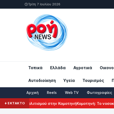
Τρίτη 7 Ιουλίου 2026
Τοπικά
Ελλάδα
Αγροτικά
Οικονο
Αυτοδιοίκηση
Υγεία
Τουρισμός
Αρχική
Reels
Web TV
Φωτογραφίες
ρμενικού Πολιτισμού στην Κομοτηνή
Κομοτηνή: Το νοσοκομεί
ΕΚΤΑΚΤΟ