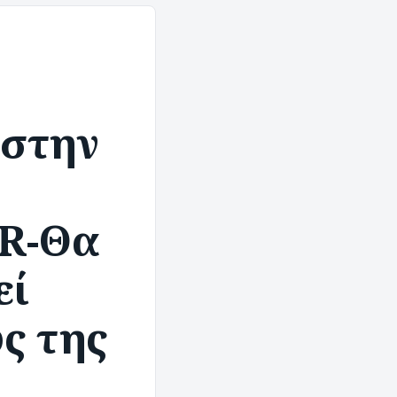
 στην
R-Θα
εί
ς της