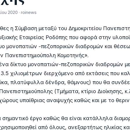
ίου 2020 · roinews
θες η Σύμβαση μεταξύ του Δημοκριτείου Πανεπιστ
υξιακής Εταιρείας Ροδόπης που αφορά στην υλοπο
τυο μονοπατιών -πεζοπορικών διαδρομών και θέσεω
ν Πανεπιστημιούπολη Κομοτηνής».
 ένα δίκτυο μονοπατιών-πεζοπορικών διαδρομών μ
 3.5 χιλιομέτρων διερχόμενο από εκτάσεις που κα
κα, πλατύφυλλα δένδρα, θάμνους) που θα συνδέει 
Πανεπιστημιούπολης (Τμήματα, κτίριο Διοίκησης, κ.
 χώρους υπαίθριας αναψυχής καθώς και με το θεριν
ρα σημαντικό έργο καθώς θα είναι κατάλληλα διαμ
χρησιμοποιηθεί από όλους, ανεξαρτήτως ηλικίας κα