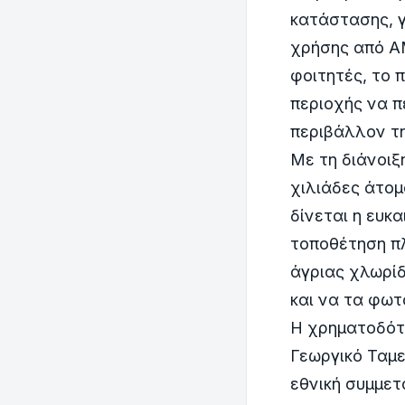
κατάστασης, γ
χρήσης από Α
φοιτητές, το 
περιοχής να π
περιβάλλον τ
Με τη διάνοιξ
χιλιάδες άτομ
δίνεται η ευκ
τοποθέτηση πλ
άγριας χλωρίδ
και να τα φω
Η χρηματοδότη
Γεωργικό Ταμε
εθνική συμμετ