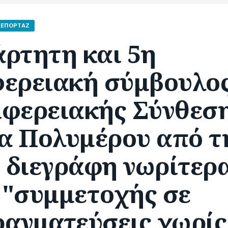
ΡΕΠΟΡΤΆΖ
άρτητη και 5η
φερειακή σύμβουλος
ιφερειακής Σύνθεσ
α Πολυμέρου από τ
 διεγράφη νωρίτερ
 "συμμετοχής σε
ραγματεύσεις χωρίς