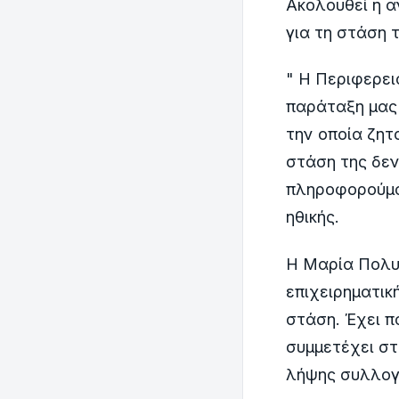
Ακολουθεί η α
για τη στάση 
" Η Περιφερε
παράταξη μας
την οποία ζητ
στάση της δεν
πληροφορούμασ
ηθικής.
Η Μαρία Πολυμ
επιχειρηματική
στάση. Έχει 
συμμετέχει στ
λήψης συλλογι