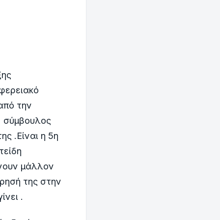
ξης
φερειακό
από την
Η σύμβουλος
ς .Είναι η 5η
τείδη
χνουν μάλλον
ώρησή της στην
νει .