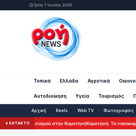
Τρίτη 7 Ιουλίου 2026
Τοπικά
Ελλάδα
Αγροτικά
Οικονο
Αυτοδιοίκηση
Υγεία
Τουρισμός
Αρχική
Reels
Web TV
Φωτογραφίες
νικού Πολιτισμού στην Κομοτηνή
Κομοτηνή: Το νοσοκομείο τ
ΕΚΤΑΚΤΟ