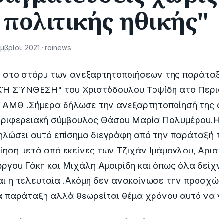
 πολιτικής ηθικής"
βρίου 2021 · roinews
α στο στόρυ των ανεξαρτητοποιήσεων της παράτα
Ή ΣΎΝΘΕΣΗ" του Χριστόδουλου Τοψίδη ατο Περι
ς ΑΜΘ .Σήμερα δήλωσε την ανεξαρτητοποίησή της 
εριφερειακή σύμβουλος Θάσου Μαρία Πολυμέρου.
δηλώσει αυτό επίσημα διεγράφη από την παράταξή τη
ηση μετά από εκείνες των Τζιχάν Ιμάμογλου, Αρισ
ργου Γάκη και Μιχάλη Αμοιρίδη και όπως όλα δεί
και η τελευταία .Ακόμη δεν ανακοίνωσε την προσχ
παράταξη αλλά θεωρείται θέμα χρόνου αυτό να γί