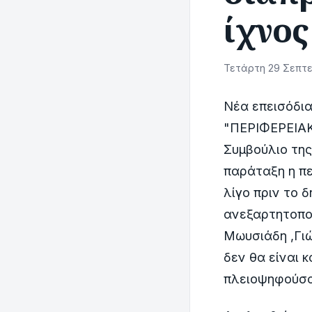
ίχνος
Τετάρτη 29 Σεπτεμ
Νέα επεισόδι
"ΠΕΡΙΦΕΡΕΙΑΚ
Συμβούλιο τη
παράταξη η π
λίγο πριν το 
ανεξαρτητοποί
Μωυσιάδη ,Γιώ
δεν θα είναι 
πλειοψηφούσα 