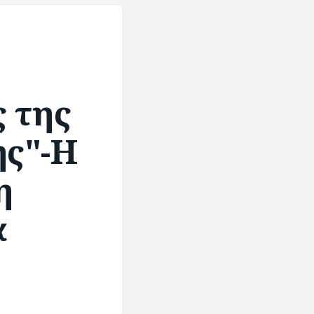
 της
ης"-Η
η
α