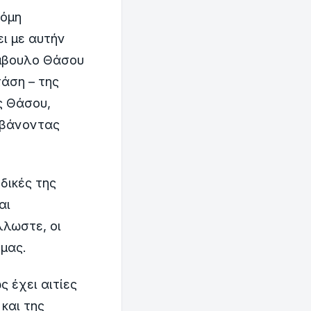
κόμη
ει με αυτήν
ύμβουλο Θάσου
τάση – της
ς Θάσου,
μβάνοντας
δικές της
αι
λλωστε, οι
 μας.
 έχει αιτίες
και της