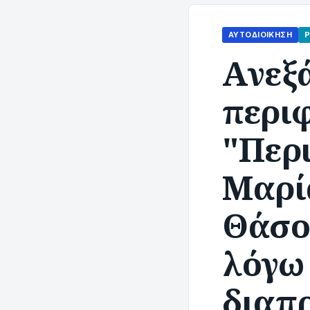
ΑΥΤΟΔΙΟΊΚΗΣΗ
Aνεξ
περι
"Περ
Μαρί
Θάσο
λόγω
διαπ