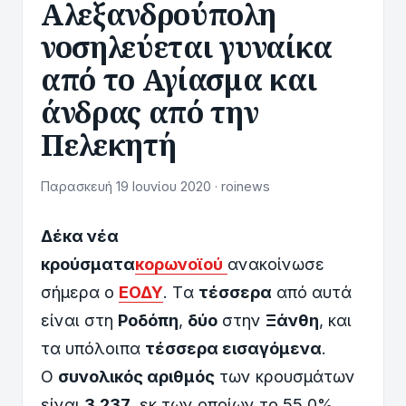
Αλεξανδρούπολη
νοσηλεύεται γυναίκα
από το Αγίασμα και
άνδρας από την
Πελεκητή
Παρασκευή 19 Ιουνίου 2020 · roinews
Δέκα νέα
κρούσματα
κορωνοϊού
ανακοίνωσε
σήμερα ο
ΕΟΔΥ
. Tα
τέσσερα
από αυτά
είναι στη
Ροδόπη
,
δύο
στην
Ξάνθη
, και
τα υπόλοιπα
τέσσερα εισαγόμενα
.
Ο
συνολικός αριθμός
των κρουσμάτων
είναι
3.237
, εκ των οποίων το 55,0%