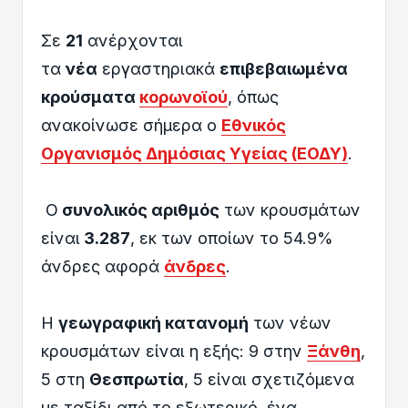
Σε
21
ανέρχονται
τα
νέα
εργαστηριακά
επιβεβαιωμένα
κρούσματα
κορωνοϊού
, όπως
ανακοίνωσε σήμερα ο
Εθνικός
Οργανισμός Δημόσιας Υγείας (ΕΟΔΥ)
.
Ο
συνολικός αριθμός
των κρουσμάτων
είναι
3.287
, εκ των οποίων το 54.9%
άνδρες αφορά
άνδρες
.
Η
γεωγραφική κατανομή
των νέων
κρουσμάτων είναι η εξής: 9 στην
Ξάνθη
,
5 στη
Θεσπρωτία
, 5 είναι σχετιζόμενα
με ταξίδι από το εξωτερικό, ένα