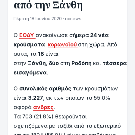
από την Ξάνθη
Πέμπτη 18 Ιουνίου 2020 · roinews
Ο
ΕΟΔΥ
ανακοίνωσε σήμερα
24 νέα
κρούσματα
κορωνοϊού
στη χώρα. Από
αυτά, τα
18
είναι
στην
Ξάνθη
,
δύο
στη
Ροδόπη
και
τέσσερα
εισαγόμενα
.
Ο
συνολικός αριθμός
των κρουσμάτων
είναι
3.227
, εκ των οποίων το 55.0%
αφορά
άνδρες
.
Tα 703 (21.8%) θεωρούνται
σχετιζόμενα με ταξίδι από το εξωτερικό