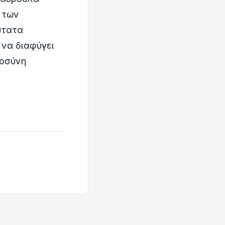
 των
ύτατα
 να διαφύγει
ιοσύνη