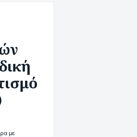
κών
δική
τισμό
)
ερα με