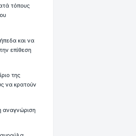
κατά τόπους
που
γήπεδα και να
την επίθεση
ίριο της
ύς να κρατούν
,η αναγνώριση
ταυρούλα