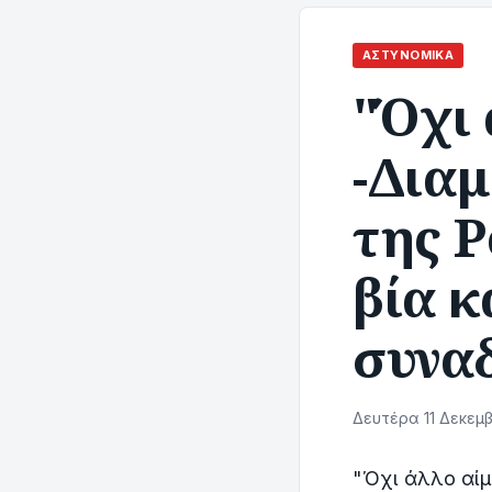
ΑΣΤΥΝΟΜΙΚΆ
"Όχι 
-Δια
της Ρ
βία κ
συναδ
Δευτέρα 11 Δεκεμβ
"Όχι άλλο αίμ