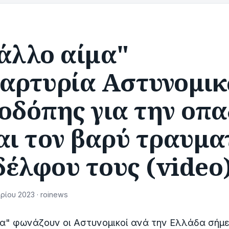
άλλο αίμα"
μαρτυρία Αστυνομι
οδόπης για την οπα
αι τον βαρύ τραυμα
έλφου τους (video
ρίου 2023 · roinews
α" φωνάζουν οι Αστυνομικοί ανά την Ελλάδα σήμ