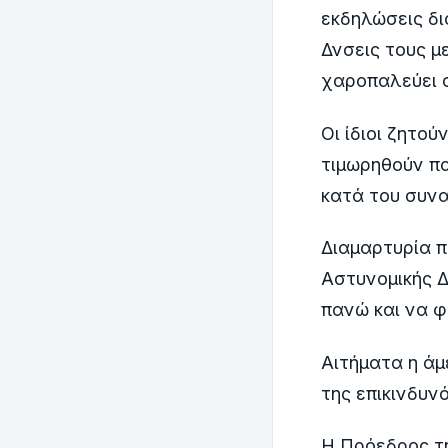
εκδηλώσεις δι
Δνσεις τους μ
χαροπαλεύει σ
Οι ίδιοι ζητο
τιμωρηθούν π
κατά του συνα
Διαμαρτυρία π
Αστυνομικής 
πανώ και να 
Αιτήματα η άμ
της επικινδυν
Η Πρόεδρος τ