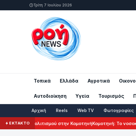
Τρίτη 7 Ιουλίου 2026
Τοπικά
Ελλάδα
Αγροτικά
Οικονο
Αυτοδιοίκηση
Υγεία
Τουρισμός
Αρχική
Reels
Web TV
Φωτογραφίες
 Αρμενικού Πολιτισμού στην Κομοτηνή
Κομοτηνή: Το νοσοκομ
ΕΚΤΑΚΤΟ