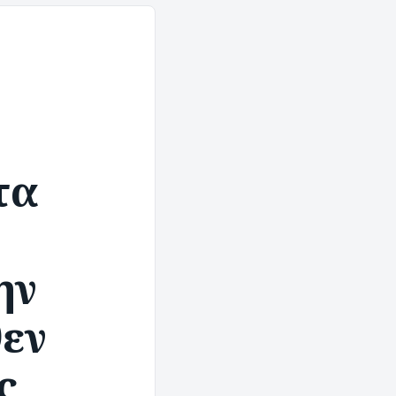
ο
τα
ην
θεν
ς