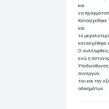
και
να πραγματοπο
Κατασχέθηκε τ
και
το μεγαλύτερ
κατασχέθηκε κ
Ο συλληφθείς
ενώ η αστυνομ
Υποδιεύθυνση
συνεργών
του και την ε
αδικημάτων.