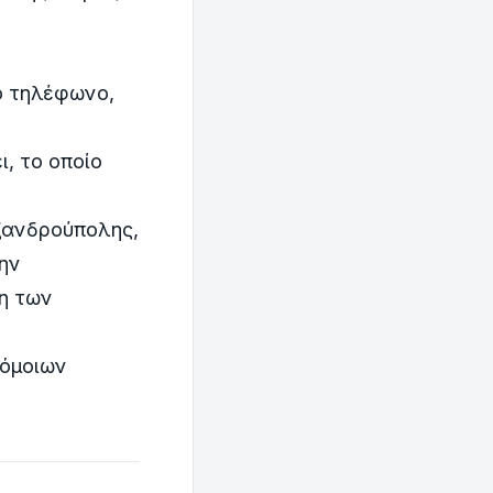
ό τηλέφωνο,
, το οποίο
ξανδρούπολης,
την
η των
ρόμοιων