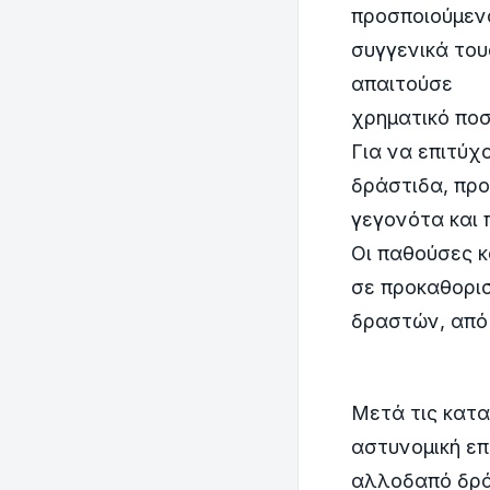
προσποιούμενο
συγγενικά το
απαιτούσε
χρηματικό ποσ
Για να επιτύχ
δράστιδα, πρ
γεγονότα και 
Οι παθούσες κ
σε προκαθορισ
δραστών, από
Μετά τις κατ
αστυνομική επ
αλλοδαπό δράσ