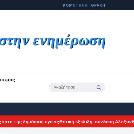
ΚΟΜΟΤΗΝΗ · ΘΡΑΚΗ
τισμός
 της δημόσιας υγείας
Θετική εξέλιξη :σύνδεση Αλεξανδρού