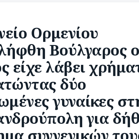
νείο Ορμενίου
ελήφθη Βούλγαρος 
ς είχε λάβει χρήμα
ατώντας δύο
ωμένες γυναίκες στ
ανδρούπολη για δή
ημα συγγενικών του