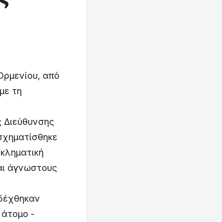
Ορμενίου, από
με τη
ς Διεύθυνσης
σχηματίσθηκε
γκληματική
αι άγνωστους
 δέχθηκαν
 άτομο -