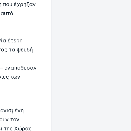
η που έχρηζαν
 αυτό
νία έτερη
τας τα ψευδή
ν – εναπόθεσαν
γίες των
τονισμένη
σουν τον
ει της Χώρας