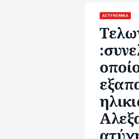
ΑΣΤΥΝΟΜΙΚΆ
Τελω
:συν
οποίο
εξαπ
ηλικι
Αλεξ
ατύχ