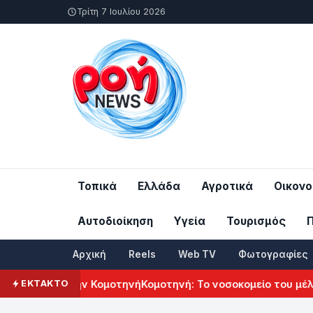
Τρίτη 7 Ιουλίου 2026
Τοπικά
Ελλάδα
Αγροτικά
Οικονο
Αυτοδιοίκηση
Υγεία
Τουρισμός
Αρχική
Reels
Web TV
Φωτογραφίες
ιτισμού στην Κομοτηνή
Κομοτηνή: Το νοσοκομείο του μέλλοντ
ΕΚΤΑΚΤΟ