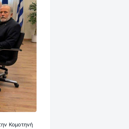
την Κομοτηνή