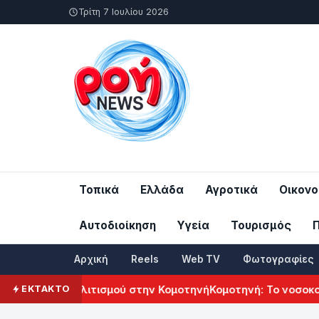
Τρίτη 7 Ιουλίου 2026
Τοπικά
Ελλάδα
Αγροτικά
Οικονο
Αυτοδιοίκηση
Υγεία
Τουρισμός
Αρχική
Reels
Web TV
Φωτογραφίες
νικού Πολιτισμού στην Κομοτηνή
Κομοτηνή: Το νοσοκομείο τ
ΕΚΤΑΚΤΟ