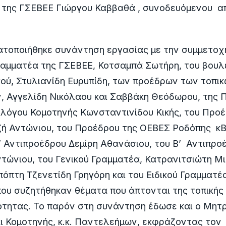
 της ΓΣΕΒΕΕ Γιώργου Καββαθά , συνοδευόμενου α
τοποιήθηκε συνάντηση εργασίας με την συμμετοχή 
ραμματέα της ΓΣΕΒΕΕ, Κοτσαμπά Σωτήρη, του βου
γού, Στυλιανίδη Ευρυπίδη, των προέδρων των τοπι
, Αγγελίδη Νικόλαου και Σαββάκη Θεόδωρου, της 
λόγου Κομοτηνής Κωνσταντινίδου Κικής, του Προέ
ή Αντώνιου, του Προέδρου της ΟΕΒΕΣ Ροδόπης κ
’ Αντιπροέδρου Δεμίρη Αθανάσιου, του Β’ Αντιπρο
τώνιου, του Γενικού Γραμματέα, Κατρανιτσιώτη Μι
πόπτη Τζενετίδη Γρηγόρη και του Ειδικού Γραμματ
ου συζητήθηκαν θέματα που άπτονται της τοπικής
ότητας. Το παρόν στη συνάντηση έδωσε και ο Μητ
ι Κομοτηνής, κ.κ. Παντελεήμων, εκφράζοντας τον