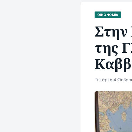
ΟΙΚΟΝΟΜΊΑ
Στην
της 
Καββ
Τετάρτη 4 Φεβρου