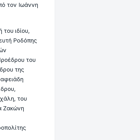
πό τον Ιωάννη
του ιδίου,
λευτή Ροδόπης
κών
Προέδρου του
δρου της
Βαφειάδη
έδρου,
χάλη, του
έα Ζακώνη
ροπολίτης