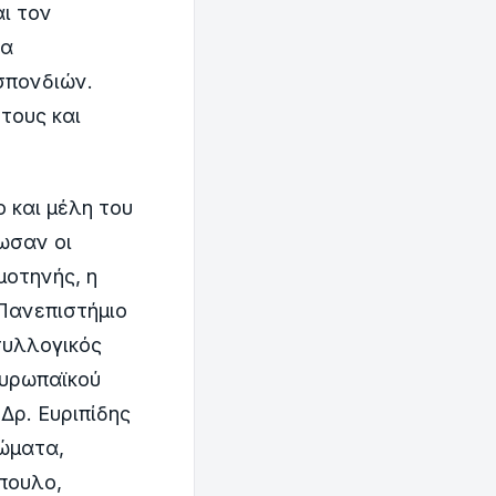
ι τον
τα
οσπονδιών.
τους και
 και μέλη του
ωσαν οι
οτηνής, η
Πανεπιστήμιο
συλλογικός
Ευρωπαϊκού
Δρ. Ευριπίδης
ιώματα,
πουλο,