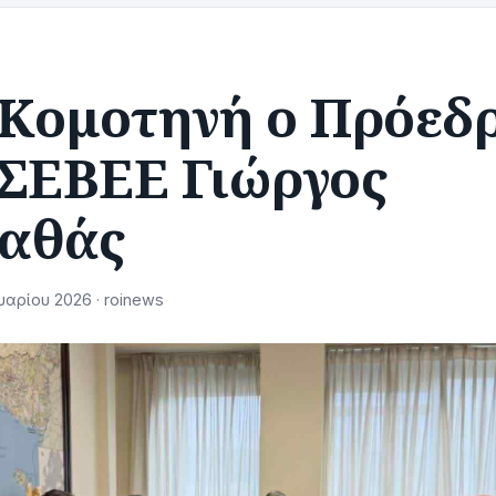
 Κομοτηνή ο Πρόεδ
ΓΣΕΒΕΕ Γιώργος
αθάς
αρίου 2026 · roinews