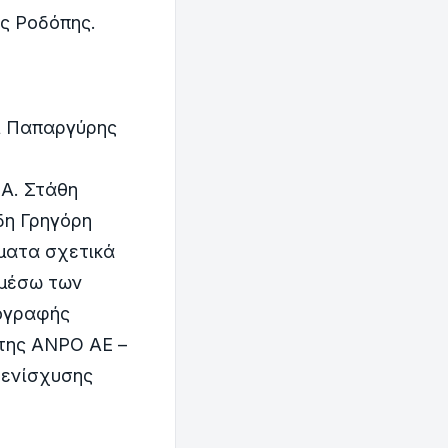
 της Ροδόπης.
αι Παπαργύρης
Α. Στάθη
δη Γρηγόρη
ματα σχετικά
 μέσω των
πογραφής
 της ΑΝΡΟ ΑΕ –
 ενίσχυσης