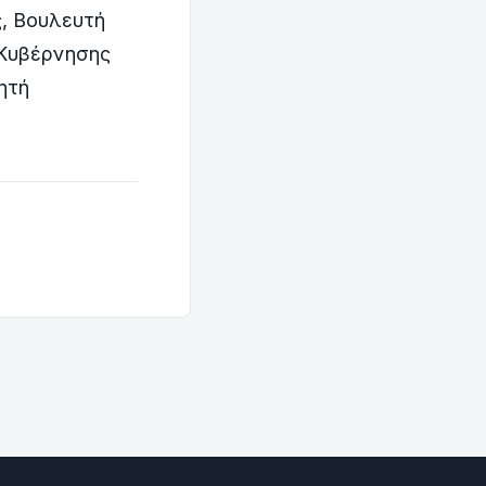
, Βουλευτή
 Κυβέρνησης
ητή