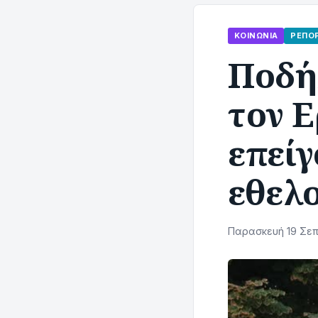
ΚΟΙΝΩΝΊΑ
ΡΕΠΟ
Ποδή
τον Ε
επείγ
εθελο
Παρασκευή 19 Σεπ