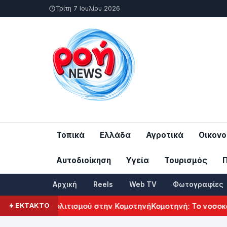
Τρίτη 7 Ιουλίου 2026
Τοπικά
Ελλάδα
Αγροτικά
Οικονο
Αυτοδιοίκηση
Υγεία
Τουρισμός
Αρχική
Reels
Web TV
Φωτογραφίες
ρμενικού Πολιτισμού στην Κομοτηνή
Κομοτηνή: Το νοσοκομεί
ΕΚΤΑΚΤΟ