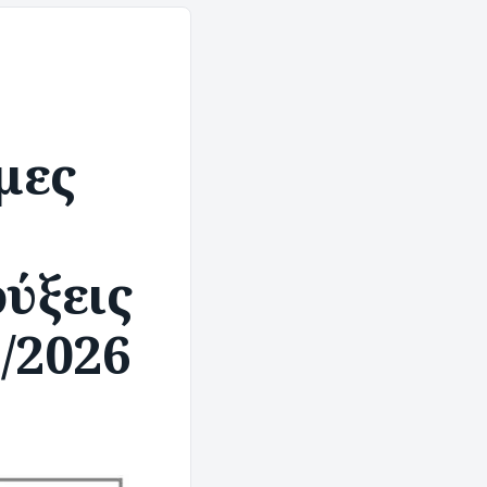
μες
ρύξεις
/2026