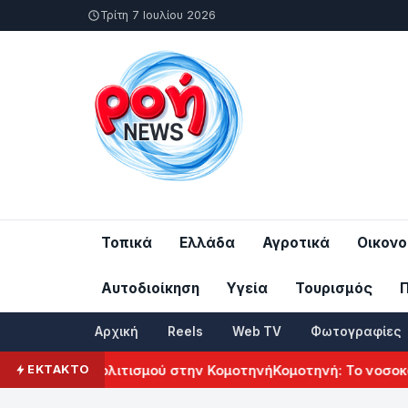
Τρίτη 7 Ιουλίου 2026
Τοπικά
Ελλάδα
Αγροτικά
Οικονο
Αυτοδιοίκηση
Υγεία
Τουρισμός
Αρχική
Reels
Web TV
Φωτογραφίες
Αρμενικού Πολιτισμού στην Κομοτηνή
Κομοτηνή: Το νοσοκομε
ΕΚΤΑΚΤΟ