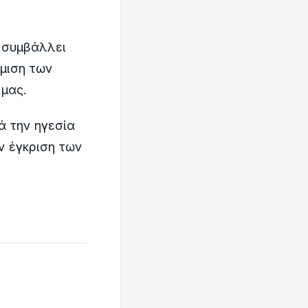
 συμβάλλει
θμιση των
 μας.
ά την ηγεσία
ην έγκριση των