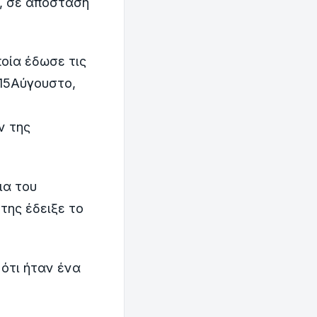
, σε απόσταση
οία έδωσε τις
 15Αύγουστο,
ν της
ια του
της έδειξε το
 ότι ήταν ένα