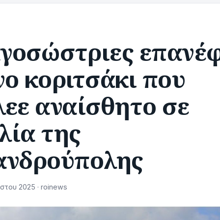
γοσώστριες επανέ
ο κοριτσάκι που
λεε αναίσθητο σε
λία της
ανδρούπολης
στου 2025 · roinews