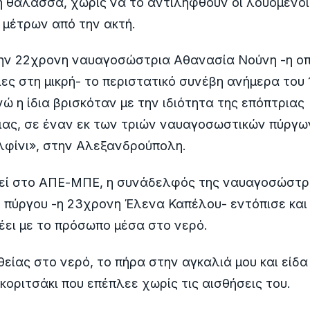
 θάλασσα, χωρίς να το αντιληφθούν οι λουόμενοι
 μέτρων από την ακτή.
ην 22χρονη ναυαγοσώστρια Αθανασία Νούνη -η οπ
ες στη μικρή- το περιστατικό συνέβη ανήμερα του
ενώ η ίδια βρισκόταν με την ιδιότητα της επόπτριας
ας, σε έναν εκ των τριών ναυαγοσωστικών πύργω
λφίνι», στην Αλεξανδρούπολη.
εί στο ΑΠΕ-ΜΠΕ, η συνάδελφός της ναυαγοσώστρ
 πύργου -η 23χρονη Έλενα Καπέλου- εντόπισε και 
λέει με το πρόσωπο μέσα στο νερό.
είας στο νερό, το πήρα στην αγκαλιά μου και είδα
 κοριτσάκι που επέπλεε χωρίς τις αισθήσεις του.