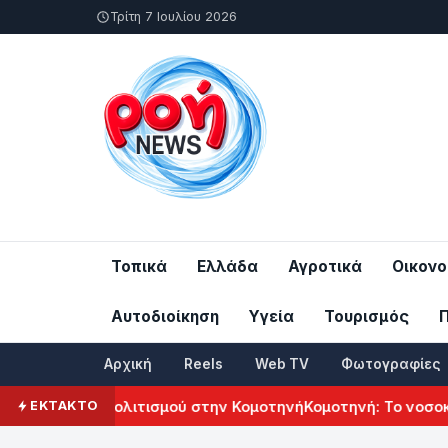
Τρίτη 7 Ιουλίου 2026
Τοπικά
Ελλάδα
Αγροτικά
Οικονο
Αυτοδιοίκηση
Υγεία
Τουρισμός
Αρχική
Reels
Web TV
Φωτογραφίες
μενικού Πολιτισμού στην Κομοτηνή
Κομοτηνή: Το νοσοκομείο
ΕΚΤΑΚΤΟ