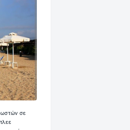
οσωστών σε
πλεε