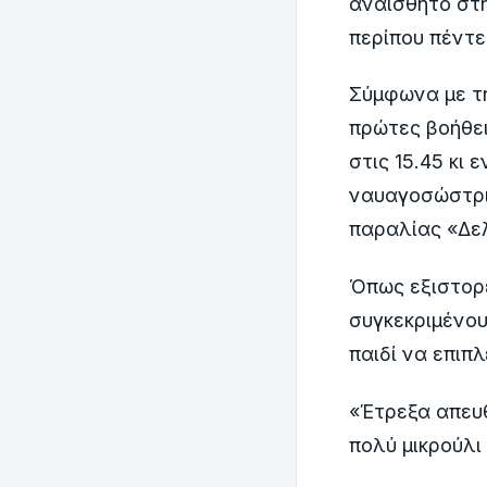
αναίσθητο στη
περίπου πέντε
Σύμφωνα με τ
πρώτες βοήθει
στις 15.45 κι 
ναυαγοσώστρι
παραλίας «Δε
Όπως εξιστορ
συγκεκριμένου
παιδί να επιπ
«Έτρεξα απευθ
πολύ μικρούλι