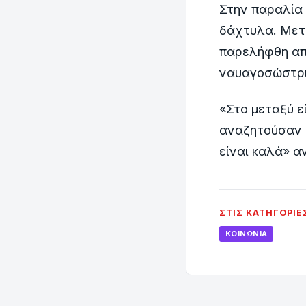
Στην παραλία 
δάχτυλα. Μετά
παρελήφθη από
ναυαγοσώστρια
«Στο μεταξύ εί
αναζητούσαν κ
είναι καλά» α
ΣΤΙΣ ΚΑΤΗΓΟΡΊΕ
ΚΟΙΝΩΝΊΑ