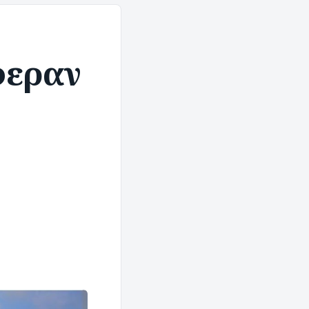
φεραν