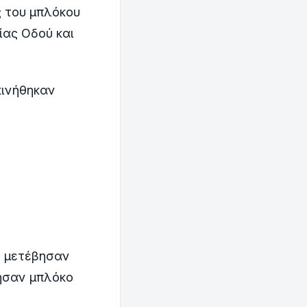
ς του μπλόκου
ίας Οδού και
κινήθηκαν
ο μετέβησαν
ησαν μπλόκο