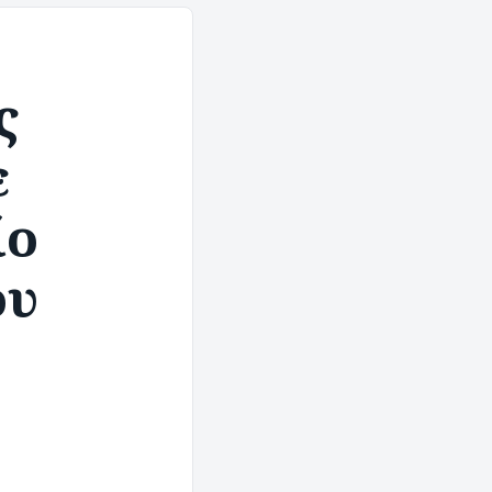
ς
ε
ίο
ου