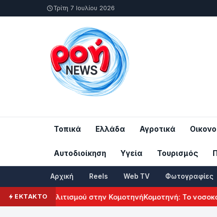
Τρίτη 7 Ιουλίου 2026
Τοπικά
Ελλάδα
Αγροτικά
Οικονο
Αυτοδιοίκηση
Υγεία
Τουρισμός
Αρχική
Reels
Web TV
Φωτογραφίες
μενικού Πολιτισμού στην Κομοτηνή
Κομοτηνή: Το νοσοκομείο 
ΕΚΤΑΚΤΟ