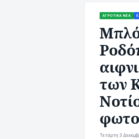
ΑΓΡΟΤΙΚΆ ΝΈΑ
Ε
Μπλό
Ροδόπ
αιφνι
των Κ
Νοτί
φωτο
Τετάρτη 3 Δεκεμβρ