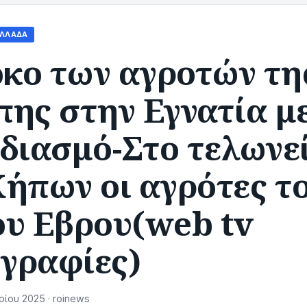
ΛΛΆΔΑ
κο των αγροτών τη
ης στην Εγνατία μ
διασμό-Στο τελωνε
ήπων οι αγρότες τ
ου Εβρου(web tv
γραφίες)
ίου 2025 · roinews