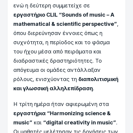
ενώ η δεύτερη συμμετείχε σε
εργαστήριο CLIL “Sounds of
m
usic – A
m
athematical &
s
cientific
p
erspective”
,
όπου διερεύνησαν έννοιες όπως η
συχνότητα, η περίοδος και το φάσμα
του ήχου μέσα από πειράματα και
διαδραστικές δραστηριότητες. Το
απόγευμα οι ομάδες αντάλλαξαν
ρόλους, ενισχύοντας τη
διαπολιτισμική
και γλωσσική αλληλεπίδραση
.
Η τρίτη ημέρα ήταν αφιερωμένη στα
εργαστήρια “Harmonizing
s
cience &
m
usic”
και
“
d
igital
c
reativity in
m
usic”
.
Οι μαθητές μελέτησαν τις δονήσεις των