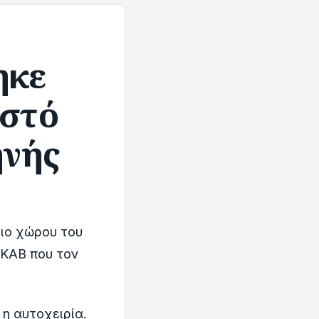
ηκε
ιστό
ηνής
ειο χώρου του
ΕΚΑΒ που τον
 η αυτοχειρία.