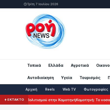
Τρίτη 7 Ιουλίου 2026
Τοπικά
Ελλάδα
Αγροτικά
Οικονο
Αυτοδιοίκηση
Υγεία
Τουρισμός
Αρχική
Reels
Web TV
Φωτογραφίες
λ Αρμενικού Πολιτισμού στην Κομοτηνή
Κομοτηνή: Το νοσοκομ
ΕΚΤΑΚΤΟ