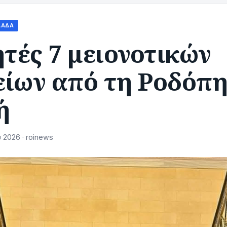
ΛΆΔΑ
τές 7 μειονοτικών
είων από τη Ροδόπη
ή
 2026 · roinews