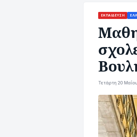
ΕΚΠΑΊΔΕΥΣΗ
ΕΛ
Μαθη
σχολ
Βουλ
Τετάρτη 20 Μαΐου