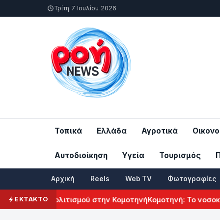
Τρίτη 7 Ιουλίου 2026
Τοπικά
Ελλάδα
Αγροτικά
Οικονο
Αυτοδιοίκηση
Υγεία
Τουρισμός
Αρχική
Reels
Web TV
Φωτογραφίες
μενικού Πολιτισμού στην Κομοτηνή
Κομοτηνή: Το νοσοκομείο 
ΕΚΤΑΚΤΟ