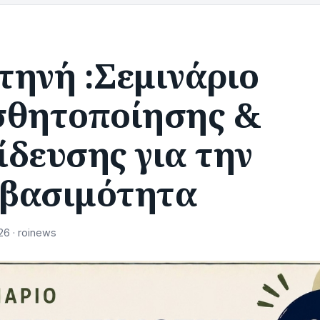
τηνή :Σεμινάριο
σθητοποίησης &
δευσης για την
βασιμότητα
26 · roinews