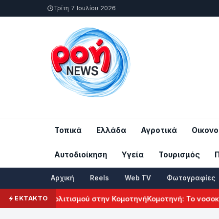
Τρίτη 7 Ιουλίου 2026
Τοπικά
Ελλάδα
Αγροτικά
Οικονο
Αυτοδιοίκηση
Υγεία
Τουρισμός
Αρχική
Reels
Web TV
Φωτογραφίες
ενικού Πολιτισμού στην Κομοτηνή
Κομοτηνή: Το νοσοκομείο 
ΕΚΤΑΚΤΟ