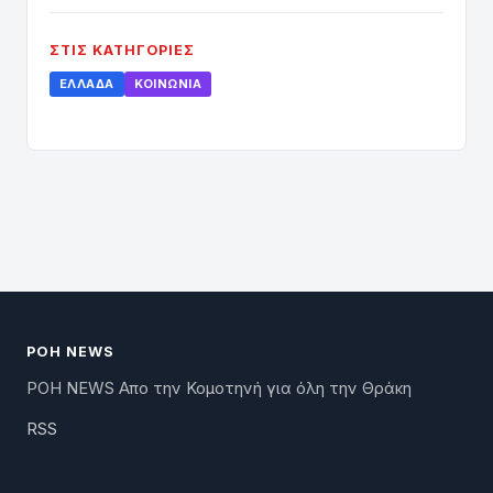
ΣΤΙΣ ΚΑΤΗΓΟΡΊΕΣ
ΕΛΛΆΔΑ
ΚΟΙΝΩΝΊΑ
ΡΟΗ NEWS
ΡΟΗ NEWS Απο την Κομοτηνή για όλη την Θράκη
RSS