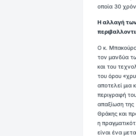
οποία 30 χρό
Η αλλαγή των
περιβαλλοντι
Ο κ. Μπακούρ
τον μανδύα τω
και του τεχνο
του όρου «χρυ
αποτελεί μια 
περιγραφή του
απαξίωση της 
Θράκης και πρ
η πραγματικότ
είναι ένα μετ