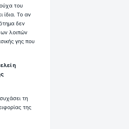
ρούχα του
 ίδια. Το αν
ότημα δεν
 των λοιπών
σικής γης που
ελεί η
ής
ησυχάσει τη
ειφορίας της