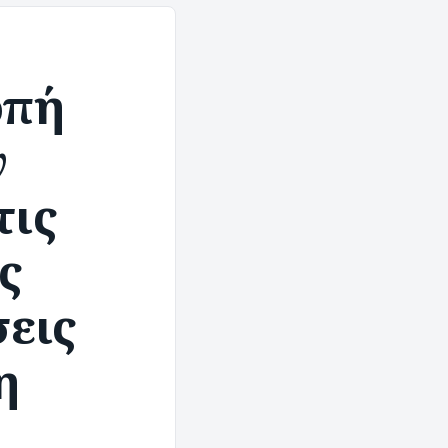
οπή
ν
τις
ς
σεις
η