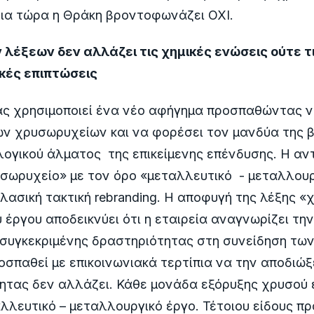
νια τώρα η Θράκη βροντοφωνάζει ΟΧΙ.
 λέξεων δεν αλλάζει τις χημικές ενώσεις ούτε τ
κές επιπτώσεις
ας χρησιμοποιεί ένα νέο αφήγημα προσπαθώντας ν
ν χρυσωρυχείων και να φορέσει τον μανδύα της 
λογικού άλματος της επικείμενης επένδυσης. Η α
σωρυχείο» με τον όρο «μεταλλευτικό - μεταλλουρ
κλασική τακτική rebranding. Η αποφυγή της λέξης 
 έργου αποδεικνύει ότι η εταιρεία αναγνωρίζει τη
συγκεκριμένης δραστηριότητας στη συνείδηση των
οσπαθεί με επικοινωνιακά τερτίπια να την αποδιώξε
ητας δεν αλλάζει. Κάθε μονάδα εξόρυξης χρυσού 
αλλευτικό – μεταλλουργικό έργο. Τέτοιου είδους πρ