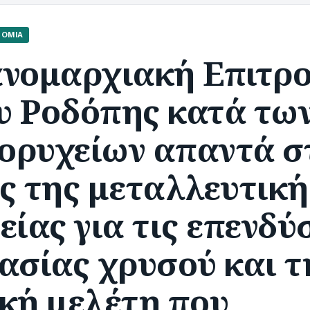
ΝΟΜΊΑ
ανομαρχιακή Επιτρ
υ Ροδόπης κατά τω
ορυχείων απαντά σ
ς της μεταλλευτική
είας για τις επενδύ
ασίας χρυσού και τ
ική μελέτη που