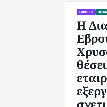
ΚΟΙΝΩΝΊΑ
ΟΙΚΟ
Η Δι
Εβρο
Χρυσ
θέσει
εταιρ
εξεργ
σχετ