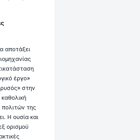
ις
α αποτάξει
βιομηχανίας
ντικατάσταση
γικό έργο»
«χρυσός» στην
ν καθολική
 πολιτών της
ι. Η ουσία και
εξ ορισμού
ακτικές