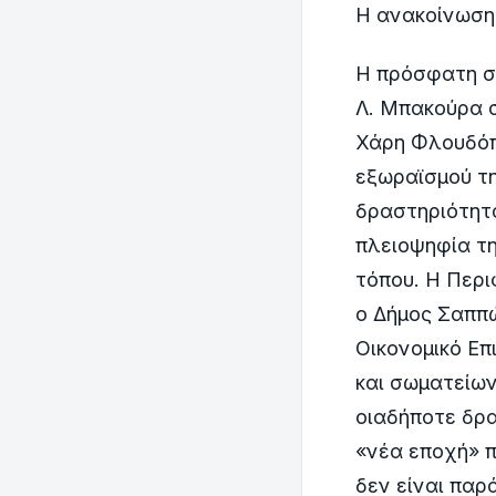
Η ανακοίνωση
Η πρόσφατη σ
Λ. Μπακούρα σ
Χάρη Φλουδόπ
εξωραϊσμού τη
δραστηριότητα
πλειοψηφία τη
τόπου. Η Περι
ο Δήμος Σαππώ
Οικονομικό Επ
και σωματείων
οιαδήποτε δρα
«νέα εποχή» π
δεν είναι παρ