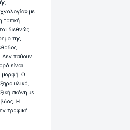
κής
εχνολογία» με
η τοπική
ται διεθνώς
ρημο της
μέθοδος
. Δεν παύουν
ορά είναι
η μορφή. Ο
ξηρό υλικό,
ξική σκόνη με
υβδος. Η
την τροφική