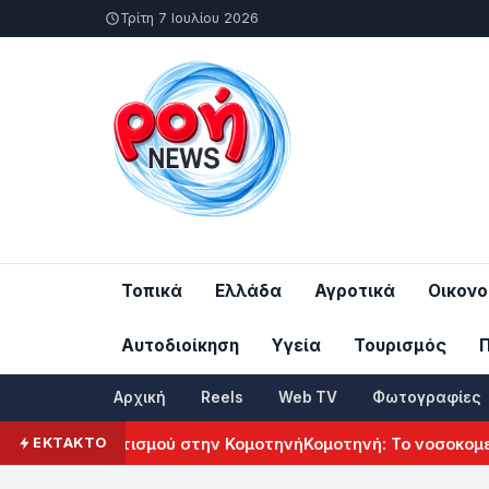
Τρίτη 7 Ιουλίου 2026
Τοπικά
Ελλάδα
Αγροτικά
Οικονο
Αυτοδιοίκηση
Υγεία
Τουρισμός
Αρχική
Reels
Web TV
Φωτογραφίες
ού Πολιτισμού στην Κομοτηνή
Κομοτηνή: Το νοσοκομείο του μ
ΕΚΤΑΚΤΟ