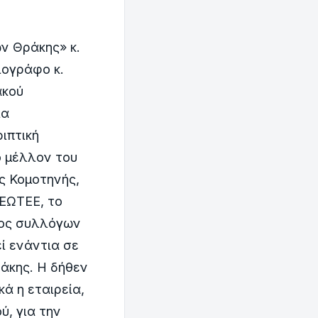
ν Θράκης» κ.
ιογράφο κ.
ακού
ια
ιπτική
ο μέλλον του
ς Κομοτηνής,
ΓΕΩΤΕΕ, το
ήθος συλλόγων
ί ενάντια σε
άκης. Η δήθεν
ά η εταιρεία,
ύ, για την